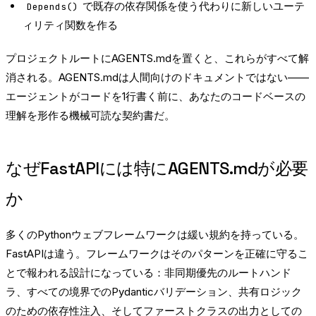
で既存の依存関係を使う代わりに新しいユーテ
Depends()
ィリティ関数を作る
プロジェクトルートにAGENTS.mdを置くと、これらがすべて解
消される。AGENTS.mdは人間向けのドキュメントではない——
エージェントがコードを1行書く前に、あなたのコードベースの
理解を形作る機械可読な契約書だ。
なぜFastAPIには特にAGENTS.mdが必要
か
多くのPythonウェブフレームワークは緩い規約を持っている。
FastAPIは違う。フレームワークはそのパターンを正確に守るこ
とで報われる設計になっている：非同期優先のルートハンド
ラ、すべての境界でのPydanticバリデーション、共有ロジック
のための依存性注入、そしてファーストクラスの出力としての