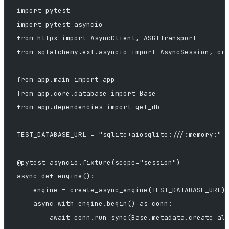
import pytest
import pytest_asyncio
from httpx import AsyncClient, ASGITransport
from sqlalchemy.ext.asyncio import AsyncSession, cr
from app.main import app
from app.core.database import Base
from app.dependencies import get_db
TEST_DATABASE_URL = "sqlite+aiosqlite:///:memory:"
@pytest_asyncio.fixture(scope="session")
async def engine():
    engine = create_async_engine(TEST_DATABASE_URL)
    async with engine.begin() as conn:
        await conn.run_sync(Base.metadata.create_al