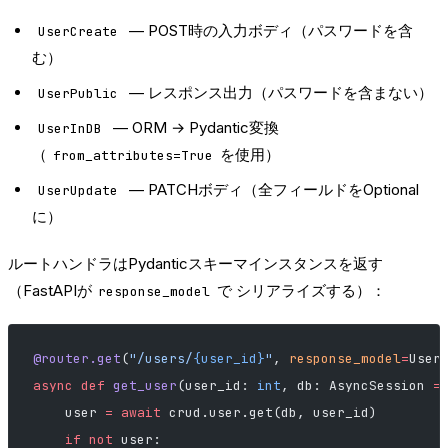
— POST時の入力ボディ（パスワードを含
UserCreate
む）
— レスポンス出力（パスワードを含まない）
UserPublic
— ORM → Pydantic変換
UserInDB
（
を使用）
from_attributes=True
— PATCHボディ（全フィールドをOptional
UserUpdate
に）
ルートハンドラはPydanticスキーマインスタンスを返す
（FastAPIが
で シリアライズする）：
response_model
@router.get
(
"/users/
{user_id}
"
, 
response_model
=
User
async
 def
 get_user
(user_id: 
int
, db: AsyncSession 
=
    user 
=
 await
 crud.user.get(db, user_id)
    if
 not
 user: