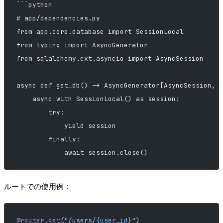
```python
# app/dependencies.py
from app.core.database import SessionLocal
from typing import AsyncGenerator
from sqlalchemy.ext.asyncio import AsyncSession
async def get_db() -> AsyncGenerator[AsyncSession, 
    async with SessionLocal() as session:
        try:
            yield session
        finally:
            await session.close()
ルートでの使用例：
@router.get
(
"/users/
{user_id}
"
)