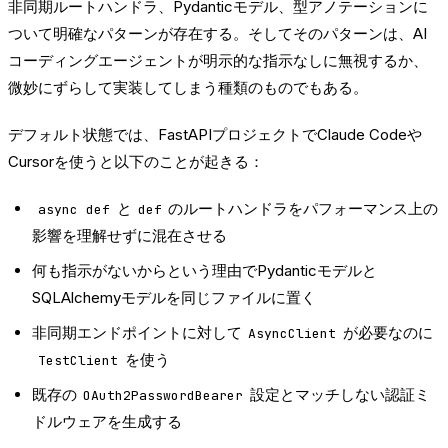
非同期ルートハンドラ、Pydanticモデル、型アノテーションに
ついて明確なパターンが存在する。そしてそのパターンは、AI
コーディングエージェントが明示的な指示なしに無視するか、
微妙にずらして実装してしまう種類のものでもある。
デフォルト状態では、FastAPIプロジェクトでClaude Codeや
Cursorを使うと以下のことが起きる：
と
のルートハンドラをパフォーマンス上の
async def
def
影響を理解せずに混在させる
何も指示がないからという理由でPydanticモデルと
SQLAlchemyモデルを同じファイルに置く
非同期エンドポイントに対して
が必要なのに
AsyncClient
を使う
TestClient
既存の
設定とマッチしない認証ミ
OAuth2PasswordBearer
ドルウェアを生成する