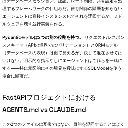
はデータベースセッション、認証、レート制限、共有設定を処
理するフレームワークの仕組みだ。依存関係の階層を知らない
エージェントは直接インスタンス化でそれを迂回するか、ミド
ルウェアを壊す並行実装を作る。
Pydanticモデルは2つの別の役割を持つ。
リクエスト/レスポン
ススキーマ（APIの境界でのバリデーション）とORMモデル
（データベースの表現）は似て見えるが、決して混在させては
いけない。明示的な指示なしにエージェントはこれらを一緒に
する——特に意図的にその境界を曖昧にするSQLModelを使う
場合に顕著だ。
FastAPIプロジェクトにおける
AGENTS.md vs CLAUDE.md
この2つのファイルは互換ではない。目的を混同することはよく