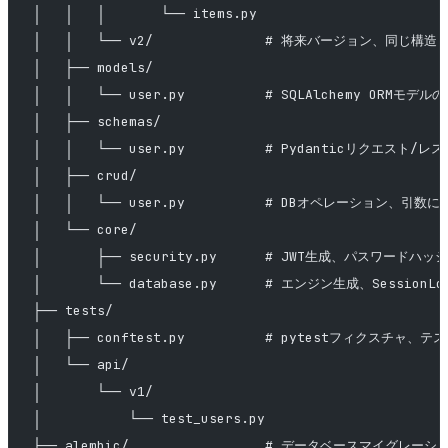
│   │   │       └── items.py
│   │   └── v2/              # 将来バージョン、同じ構造
│   ├── models/
│   │   └── user.py          # SQLAlchemy ORMモデル
│   ├── schemas/
│   │   └── user.py          # Pydanticリクエスト
│   ├── crud/
│   │   └── user.py          # DBオペレーション、引
│   └── core/
│       ├── security.py      # JWT生成、パスワードハッ
│       └── database.py      # エンジン生成、SessionLo
├── tests/
│   ├── conftest.py          # pytestフィクスチャ、テ
│   └── api/
│       └── v1/
│           └── test_users.py
├── alembic/                 # データベースマイグレーシ