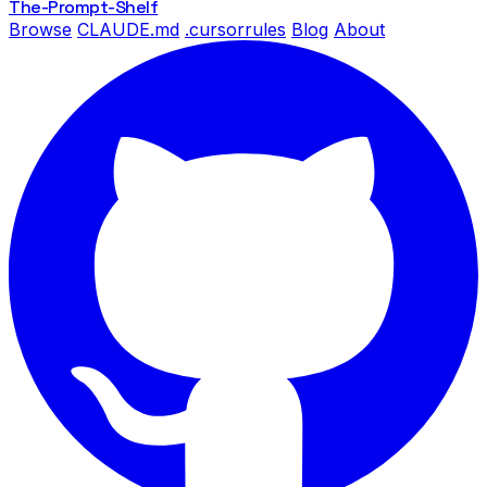
The-Prompt
-Shelf
Browse
CLAUDE.md
.cursorrules
Blog
About