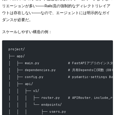
リエーションが多い——Rails流の強制的なディレクトリレイア
ウトは存在しない——なので、エージェントには明示的なガイ
ダンスが必要だ。
スケールしやすい構造の例：
project/
├── app/
│   ├── main.py              # FastAPIアプリの
│   ├── dependencies.py      # 共有Depends()関
│   ├── config.py            # pydantic-settings B
│   ├── api/
│   │   ├── v1/
│   │   │   ├── router.py    # APIRouter、include_
│   │   │   └── endpoints/
│   │   │       ├── users.py