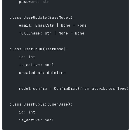
    password: str
class UserUpdate(BaseModel):
    email: EmailStr | None = None
    full_name: str | None = None
class UserInDB(UserBase):
    id: int
    is_active: bool
    created_at: datetime
    model_config = ConfigDict(from_attributes=True)
class UserPublic(UserBase):
    id: int
    is_active: bool