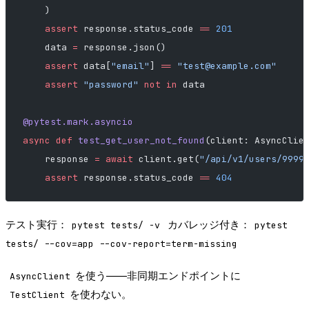
    )
    assert
 response.status_code 
==
 201
    data 
=
 response.json()
    assert
 data[
"email"
] 
==
 "
test@example.com
"
    assert
 "password"
 not
 in
 data
@pytest.mark.asyncio
async
 def
 test_get_user_not_found
(client: AsyncClie
    response 
=
 await
 client.get(
"/api/v1/users/9999
    assert
 response.status_code 
==
 404
テスト実行：
カバレッジ付き：
pytest tests/ -v
pytest
tests/ --cov=app --cov-report=term-missing
を使う——非同期エンドポイントに
AsyncClient
を使わない。
TestClient