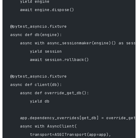
    yield engine
    await engine.dispose()
@pytest_asyncio.fixture
async def db(engine):
    async with async_sessionmaker(engine)() as sess
        yield session
        await session.rollback()
@pytest_asyncio.fixture
async def client(db):
    async def override_get_db():
        yield db
    app.dependency_overrides[get_db] = override_get
    async with AsyncClient(
        transport=ASGITransport(app=app),