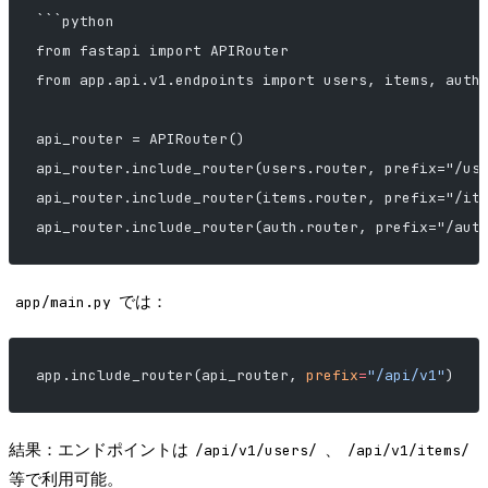
```python
from fastapi import APIRouter
from app.api.v1.endpoints import users, items, auth
api_router = APIRouter()
api_router.include_router(users.router, prefix="/us
api_router.include_router(items.router, prefix="/it
api_router.include_router(auth.router, prefix="/aut
では：
app/main.py
app.include_router(api_router, 
prefix
=
"/api/v1"
)
結果：エンドポイントは
、
/api/v1/users/
/api/v1/items/
等で利用可能。