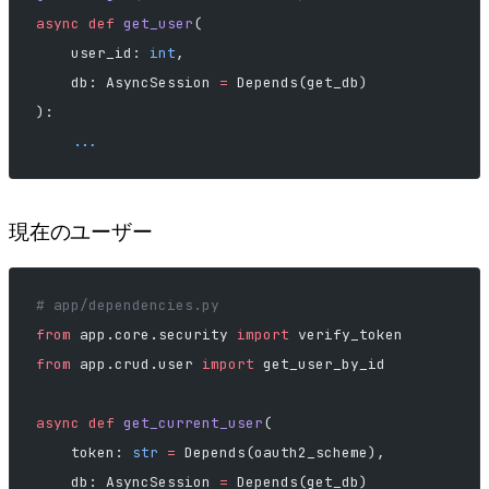
async
 def
 get_user
(
    user_id: 
int
,
    db: AsyncSession 
=
 Depends(get_db)
):
    ...
現在のユーザー
# app/dependencies.py
from
 app.core.security 
import
 verify_token
from
 app.crud.user 
import
 get_user_by_id
async
 def
 get_current_user
(
    token: 
str
 =
 Depends(oauth2_scheme),
    db: AsyncSession 
=
 Depends(get_db)