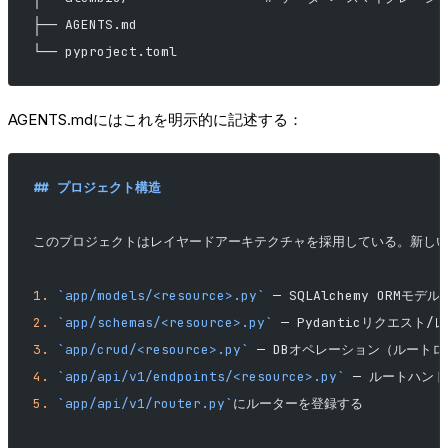
├── AGENTS.md
└── pyproject.toml
AGENTS.mdにはこれを明示的に記述する：
## プロジェクト構造
このプロジェクトはレイヤードアーキテクチャを採用している。新し
1.
 `app/models/<resource>.py`
 — SQLAlchemy ORMモデル
2.
 `app/schemas/<resource>.py`
 — Pydanticリクエスト
3.
 `app/crud/<resource>.py`
 — DBオペレーション（ルート
4.
 `app/api/v1/endpoints/<resource>.py`
 — ルートハン
5.
 `app/api/v1/router.py`
にルーターを登録する