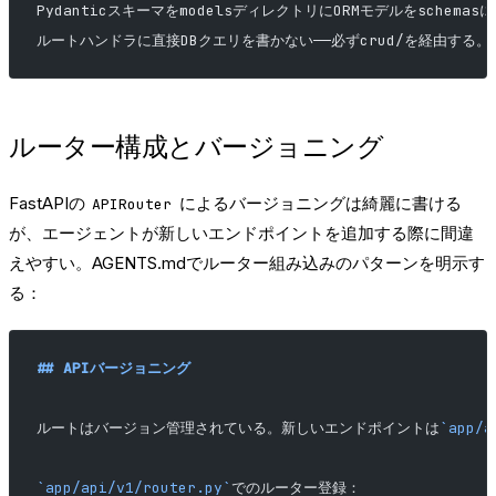
PydanticスキーマをmodelsディレクトリにORMモデルをschema
ルートハンドラに直接DBクエリを書かない——必ずcrud/を経由する。
ルーター構成とバージョニング
FastAPIの
によるバージョニングは綺麗に書ける
APIRouter
が、エージェントが新しいエンドポイントを追加する際に間違
えやすい。AGENTS.mdでルーター組み込みのパターンを明示す
る：
## APIバージョニング
ルートはバージョン管理されている。新しいエンドポイントは
`app/a
`app/api/v1/router.py`
でのルーター登録：