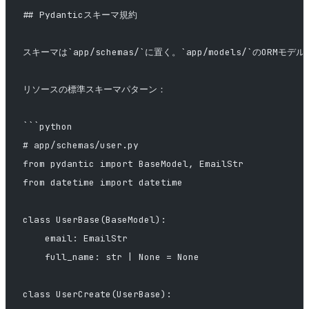
## Pydanticスキーマ規約
スキーマは`app/schemas/`に置く。`app/models/`のORMモ
リソースの標準スキーマパターン：
```python
# app/schemas/user.py
from pydantic import BaseModel, EmailStr
from datetime import datetime
class UserBase(BaseModel):
    email: EmailStr
    full_name: str | None = None
class UserCreate(UserBase):