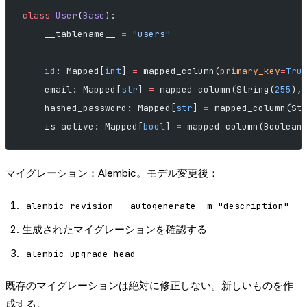
class
 User
(
Base
):
    __tablename__ 
=
 "users"
    id
: Mapped[
int
] 
=
 mapped_column(
primary_key
=
Tru
    email: Mapped[
str
] 
=
 mapped_column(String(
255
),
    hashed_password: Mapped[
str
] 
=
 mapped_column(St
    is_active: Mapped[
bool
] 
=
 mapped_column(Boolean
マイグレーション：Alembic。モデル変更後：
alembic revision --autogenerate -m "description"
生成されたマイグレーションを確認する
alembic upgrade head
既存のマイグレーションは絶対に修正しない。新しいものを作
成する。