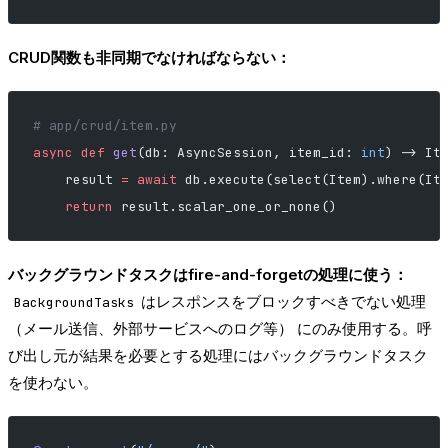
CRUD関数も非同期でなければならない：
# app/crud/item.py
async
 def
 get
(db: AsyncSession, item_id: 
int
) -> It
    result 
=
 await
 db.execute(select(Item).where(It
    return
 result.scalar_one_or_none()
バックグラウンドタスクはfire-and-forgetの処理に使う：
はレスポンスをブロックすべきでない処理
BackgroundTasks
（メール送信、外部サービスへのログ等） にのみ使用する。呼
び出し元が結果を必要とする処理にはバックグラウンドタスク
を使わない。