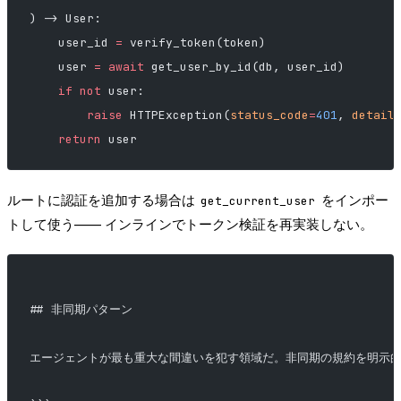
) -> User:
    user_id 
=
 verify_token(token)
    user 
=
 await
 get_user_by_id(db, user_id)
    if
 not
 user:
        raise
 HTTPException(
status_code
=
401
, 
detail
    return
 user
ルートに認証を追加する場合は
をインポー
get_current_user
トして使う—— インラインでトークン検証を再実装しない。
## 非同期パターン
エージェントが最も重大な間違いを犯す領域だ。非同期の規約を明示