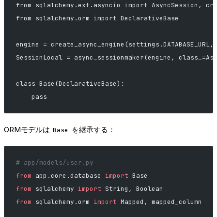
from sqlalchemy.ext.asyncio import AsyncSession, cr
from sqlalchemy.orm import DeclarativeBase
engine = create_async_engine(settings.DATABASE_URL,
SessionLocal = async_sessionmaker(engine, class_=As
class Base(DeclarativeBase):
    pass
ORMモデルは
を継承する：
Base
# app/models/user.py
from
 app.core.database 
import
 Base
from
 sqlalchemy 
import
 String, Boolean
from
 sqlalchemy.orm 
import
 Mapped, mapped_column