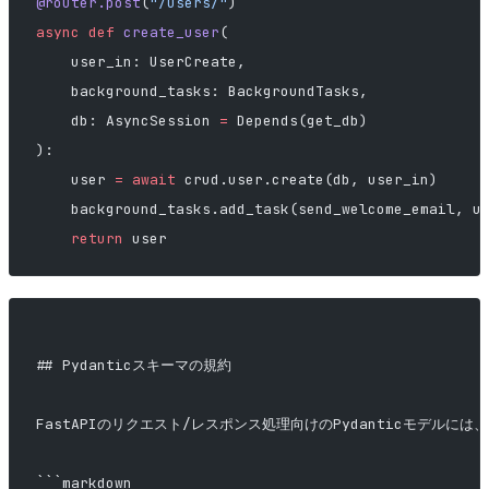
@router.post
(
"/users/"
)
async
 def
 create_user
(
    user_in: UserCreate,
    background_tasks: BackgroundTasks,
    db: AsyncSession 
=
 Depends(get_db)
):
    user 
=
 await
 crud.user.create(db, user_in)
    background_tasks.add_task(send_welcome_email, u
    return
 user
## Pydanticスキーマの規約
FastAPIのリクエスト/レスポンス処理向けのPydanticモデル
```markdown