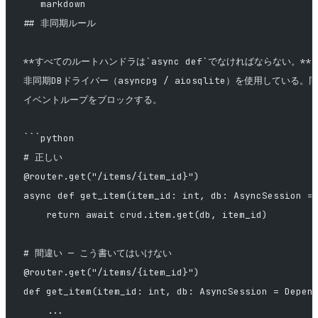
```markdown
## 非同期ルール
**すべてのルートハンドラは`async def`でなければならない。*
非同期DBドライバー（asyncpg / aiosqlite）を使用している
イベントループをブロックする。
```python
# 正しい
@router.get("/items/{item_id}")
async def get_item(item_id: int, db: AsyncSession =
    return await crud.item.get(db, item_id)
# 間違い — こう書いてはいけない
@router.get("/items/{item_id}")
def get_item(item_id: int, db: AsyncSession = Depen
    ...