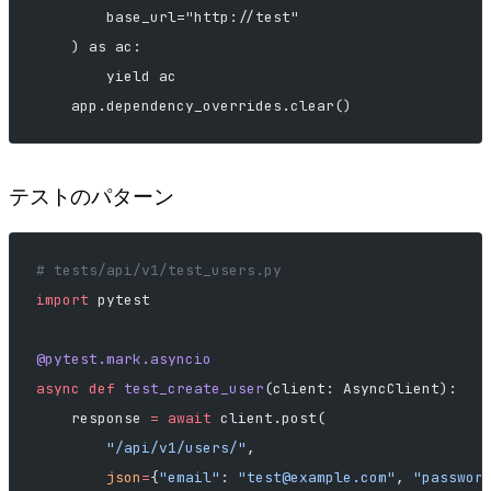
        base_url="http://test"
    ) as ac:
        yield ac
    app.dependency_overrides.clear()
テストのパターン
# tests/api/v1/test_users.py
import
 pytest
@pytest.mark.asyncio
async
 def
 test_create_user
(client: AsyncClient):
    response 
=
 await
 client.post(
        "/api/v1/users/"
,
        json
=
{
"email"
: 
"
test@example.com
"
, 
"passwor