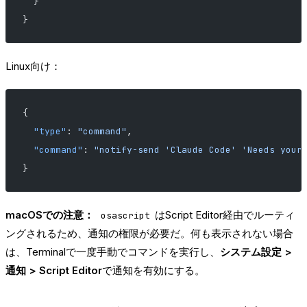
  }
}
Linux向け：
{
  "type"
: 
"command"
,
  "command"
: 
"notify-send 'Claude Code' 'Needs your
}
macOSでの注意：
はScript Editor経由でルーティ
osascript
ングされるため、通知の権限が必要だ。何も表示されない場合
は、Terminalで一度手動でコマンドを実行し、
システム設定 >
通知 > Script Editor
で通知を有効にする。