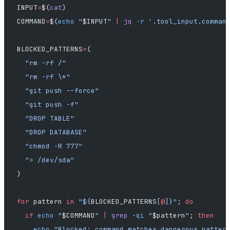
INPUT
=
$(
cat
)
COMMAND
=
$(
echo
 "
$INPUT
"
 |
 jq
 -r
 '.tool_input.comman
BLOCKED_PATTERNS
=
(
  "rm -rf /"
  "rm -rf \*"
  "git push --force"
  "git push -f"
  "DROP TABLE"
  "DROP DATABASE"
  "chmod -R 777"
  "> /dev/sda"
)
for
 pattern 
in
 "${
BLOCKED_PATTERNS
[
@
]}"
; 
do
  if
 echo
 "
$COMMAND
"
 |
 grep
 -qi
 "
$pattern
"
; 
then
    echo
 "Blocked: command matches dangerous patter