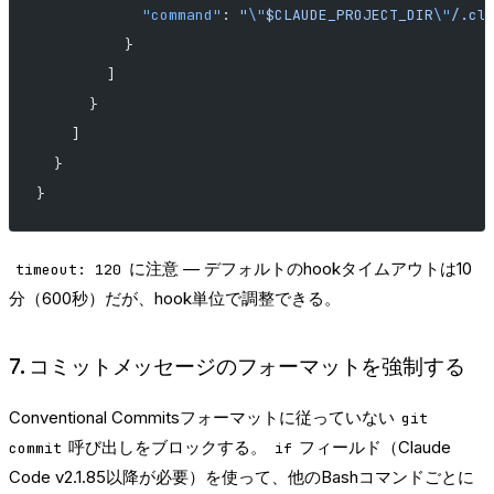
            "command"
: 
"
\"
$CLAUDE_PROJECT_DIR
\"
/.cl
          }
        ]
      }
    ]
  }
}
に注意 — デフォルトのhookタイムアウトは10
timeout: 120
分（600秒）だが、hook単位で調整できる。
7. コミットメッセージのフォーマットを強制する
Conventional Commitsフォーマットに従っていない
git
呼び出しをブロックする。
フィールド（Claude
commit
if
Code v2.1.85以降が必要）を使って、他のBashコマンドごとに