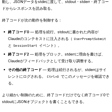
動し、JSONデータをstdinに渡して、stdout・stderr・終了コー
ドからレスポンスを読み取る。
終了コードが次の動作を制御する：
終了コード0
— 処理を続行。stdoutに書かれた内容が
Claudeのコンテキストに注入される（
UserPromptSubmit
と
イベント）。
SessionStart
終了コード2
— 処理をブロック。stderrに理由を書けば、
Claudeがフィードバックとして受け取り調整する。
その他の終了コード
— 処理は続行されるが、stderrはサイ
レントにログされる。
でこのメッセージを確認でき
Ctrl+O
る。
より細かい制御のために、終了コードだけでなく終了コード0で
stdoutにJSONオブジェクトを書くこともできる。