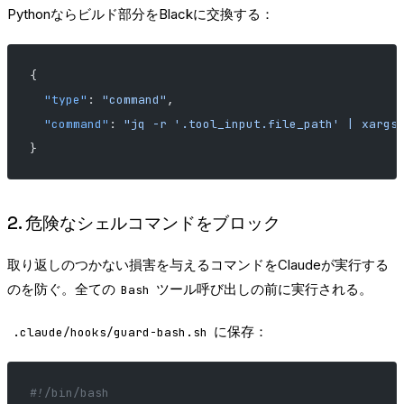
Pythonならビルド部分をBlackに交換する：
{
  "type"
: 
"command"
,
  "command"
: 
"jq -r '.tool_input.file_path' | xargs
}
2. 危険なシェルコマンドをブロック
取り返しのつかない損害を与えるコマンドをClaudeが実行する
のを防ぐ。全ての
ツール呼び出しの前に実行される。
Bash
に保存：
.claude/hooks/guard-bash.sh
#!/bin/bash