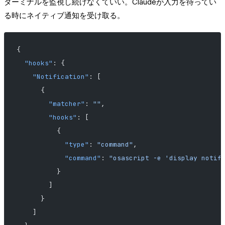
ターミナルを監視し続けなくていい。Claudeが入力を待ってい
る時にネイティブ通知を受け取る。
{
  "hooks"
: {
    "Notification"
: [
      {
        "matcher"
: 
""
,
        "hooks"
: [
          {
            "type"
: 
"command"
,
            "command"
: 
"osascript -e 'display notif
          }
        ]
      }
    ]