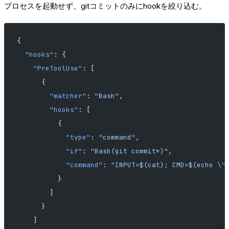
プロセスを起動せず、gitコミットのみにhookを絞り込む。
{
  "hooks"
: {
    "PreToolUse"
: [
      {
        "matcher"
: 
"Bash"
,
        "hooks"
: [
          {
            "type"
: 
"command"
,
            "if"
: 
"Bash(git commit*)"
,
            "command"
: 
"INPUT=$(cat); CMD=$(echo 
\"
          }
        ]
      }
    ]