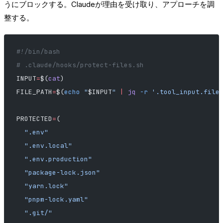
うにブロックする。Claudeが理由を受け取り、アプローチを調
整する。
#!/bin/bash
# .claude/hooks/protect-files.sh
INPUT
=
$(
cat
)
FILE_PATH
=
$(
echo
 "
$INPUT
"
 |
 jq
 -r
 '.tool_input.file
PROTECTED
=
(
  ".env"
  ".env.local"
  ".env.production"
  "package-lock.json"
  "yarn.lock"
  "pnpm-lock.yaml"
  ".git/"