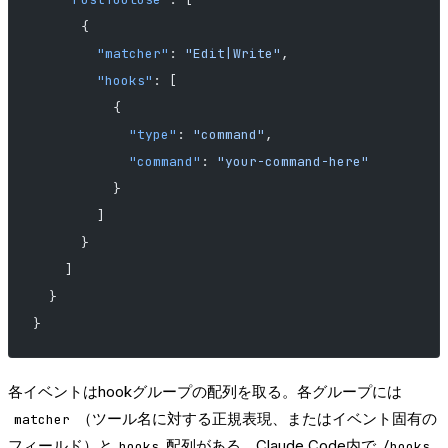
      {
        "matcher"
: 
"Edit|Write"
,
        "hooks"
: [
          {
            "type"
: 
"command"
,
            "command"
: 
"your-command-here"
          }
        ]
      }
    ]
  }
}
各イベントはhookグループの配列を取る。各グループには
（ツール名に対する正規表現、またはイベント固有の
matcher
フィールド）と
配列がある。Claude Code内で
hooks
/hooks