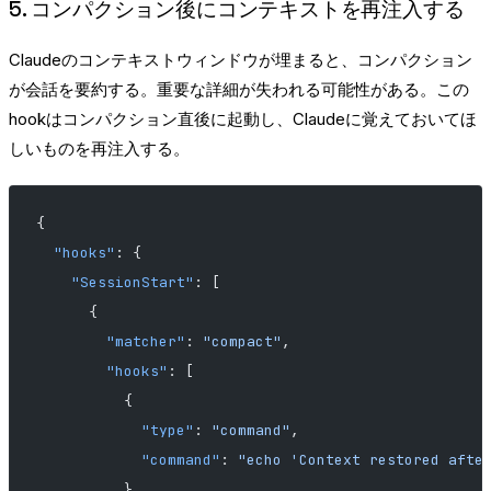
5. コンパクション後にコンテキストを再注入する
Claudeのコンテキストウィンドウが埋まると、コンパクション
が会話を要約する。重要な詳細が失われる可能性がある。この
hookはコンパクション直後に起動し、Claudeに覚えておいてほ
しいものを再注入する。
{
  "hooks"
: {
    "SessionStart"
: [
      {
        "matcher"
: 
"compact"
,
        "hooks"
: [
          {
            "type"
: 
"command"
,
            "command"
: 
"echo 'Context restored afte
          }