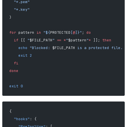
  "*.pem"
  "*.key"
)
for
 pattern 
in
 "${
PROTECTED
[
@
]}"
; 
do
  if
 [[ 
"
$FILE_PATH
"
 ==
 *
"
$pattern
"
*
 ]]; 
then
    echo
 "Blocked: 
$FILE_PATH
 is a protected file. 
    exit
 2
  fi
done
exit
 0
{
  "hooks"
: {
    "PreToolUse"
: [