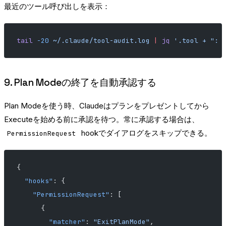
最近のツール呼び出しを表示：
tail
 -20
 ~/.claude/tool-audit.log
 |
 jq
 '.tool + ": 
9. Plan Modeの終了を自動承認する
Plan Modeを使う時、Claudeはプランをプレゼントしてから
Executeを始める前に承認を待つ。常に承認する場合は、
hookでダイアログをスキップできる。
PermissionRequest
{
  "hooks"
: {
    "PermissionRequest"
: [
      {
        "matcher"
: 
"ExitPlanMode"
,