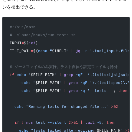
ンを検出できる。
#!/bin/bash
# .claude/hooks/run-tests.sh
INPUT
=
$(
cat
)
FILE_PATH
=
$(
echo
 "
$INPUT
"
 |
 jq
 -r
 '.tool_input.file
# ソースファイルのみ実行。テスト自体や設定ファイルは除外
if
 echo
 "
$FILE_PATH
"
 |
 grep
 -qE
 '\.(ts|tsx|js|jsx|p
   !
 echo
 "
$FILE_PATH
"
 |
 grep
 -qE
 '\.(test|spec)\.'
   !
 echo
 "
$FILE_PATH
"
 |
 grep
 -q
 '__tests__'
; 
then
  echo
 "Running tests for changed file..."
 >&2
  if
 !
 npm
 test
 --silent
 2>&1
 |
 tail
 -5
; 
then
    echo
 "Tests failed after editing 
$FILE_PATH
"
 >&