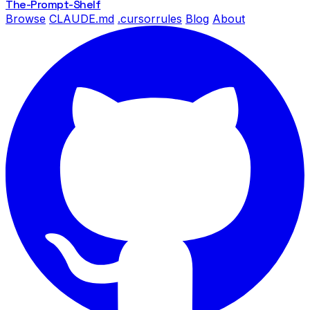
The-Prompt
-Shelf
Browse
CLAUDE.md
.cursorrules
Blog
About