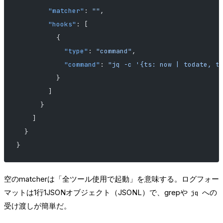
        "matcher"
: 
""
,
        "hooks"
: [
          {
            "type"
: 
"command"
,
            "command"
: 
"jq -c '{ts: now | todate, t
          }
        ]
      }
    ]
  }
}
空のmatcherは「全ツール使用で起動」を意味する。ログフォー
マットは1行1JSONオブジェクト（JSONL）で、grepや
への
jq
受け渡しが簡単だ。