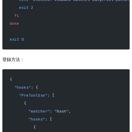
    exit
 2
  fi
done
exit
 0
登録方法：
{
  "hooks"
: {
    "PreToolUse"
: [
      {
        "matcher"
: 
"Bash"
,
        "hooks"
: [
          {