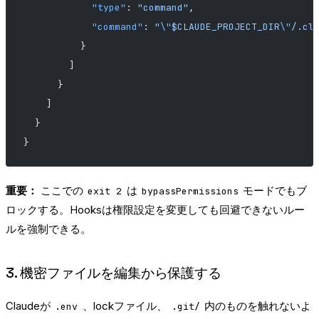
            "type"
: 
"command"
,
            "command"
: 
"
\"
$CLAUDE_PROJECT_DIR
\"
/.cl
          }
        ]
      }
    ]
  }
}
重要：
ここでの
は
モードでもブ
exit 2
bypassPermissions
ロックする。Hooksは権限設定を変更しても回避できないルー
ルを強制できる。
3. 機密ファイルを編集から保護する
Claudeが
、lockファイル、
内のものを触れないよ
.env
.git/