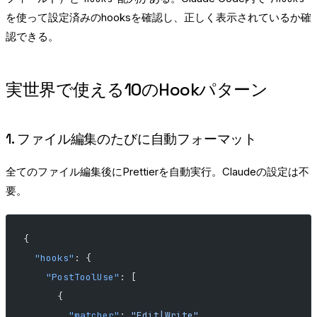
を使って設定済みのhooksを確認し、正しく表示されているか確
認できる。
実世界で使える10のHookパターン
1. ファイル編集のたびに自動フォーマット
全てのファイル編集後にPrettierを自動実行。Claudeの設定は不
要。
{
  "hooks"
: {
    "PostToolUse"
: [
      {
        "matcher"
: 
"Edit|Write"
,