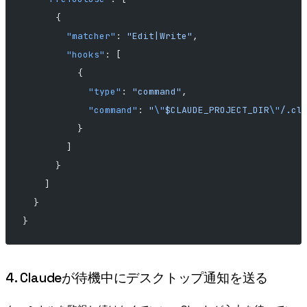
      {
        "matcher"
: 
"Edit|Write"
,
        "hooks"
: [
          {
            "type"
: 
"command"
,
            "command"
: 
"
\"
$CLAUDE_PROJECT_DIR
\"
/.cl
          }
        ]
      }
    ]
  }
}
4. Claudeが待機中にデスクトップ通知を送る