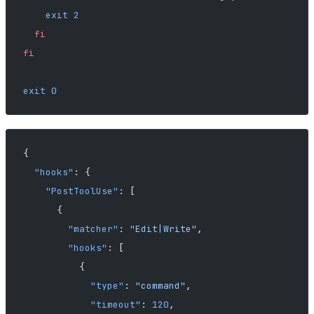
    exit
 2
  fi
fi
exit
 0
{
  "hooks"
: {
    "PostToolUse"
: [
      {
        "matcher"
: 
"Edit|Write"
,
        "hooks"
: [
          {
            "type"
: 
"command"
,
            "timeout"
: 
120
,