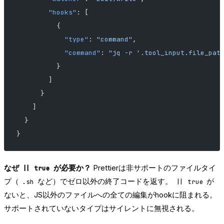
        "hooks"
: [
          {
            "type"
: 
"command"
,
            "command"
: 
"jq -r '.tool_input.file_pat
          }
        ]
      }
    ]
  }
}
なぜ
が必要か？
Prettierは非サポートのファイルタイ
|| true
プ（
など）でゼロ以外の終了コードを返す。
が
.sh
|| true
ないと、JS以外のファイルへの全ての編集がhookに阻まれる。
サポートされていないタイプはサイレントに無視される。