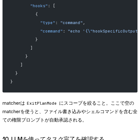
        "hooks"
: [
          {
            "type"
: 
"command"
,
            "command"
: 
"echo '{
\"
hookSpecificOutput
          }
        ]
      }
    ]
  }
}
matcherは
にスコープを絞ること。ここで空の
ExitPlanMode
matcherを使うと、ファイル書き込みやシェルコマンドを含む全
ての権限プロンプトが自動承認される。
10. LLMを使ってタスク完了を確認する