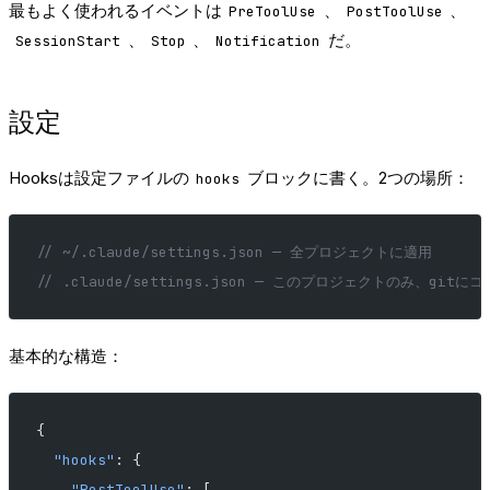
最もよく使われるイベントは
、
、
PreToolUse
PostToolUse
、
、
だ。
SessionStart
Stop
Notification
設定
Hooksは設定ファイルの
ブロックに書く。2つの場所：
hooks
// ~/.claude/settings.json — 全プロジェクトに適用
// .claude/settings.json — このプロジェクトのみ、gitに
基本的な構造：
{
  "hooks"
: {
    "PostToolUse"
: [