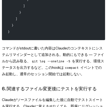
        ]
      }
    ]
  }
}
コマンドがstdoutに書いた内容はClaudeのコンテキストにシス
テムリマインダーとして追加される。動的にもできる — ファイ
ルから読み取る、
を実行する、環境ス
git log --oneline -5
テータスを出力するなど。このhookは
イベントでの
compact
み起動し、通常のセッション開始では起動しない。
6. 関連するファイル変更後にテストを実行する
Claudeがソースファイルを編集した後に自動でテストスイート
を実行する。Claudeに覚えさせなくても、即座にリグレッショ