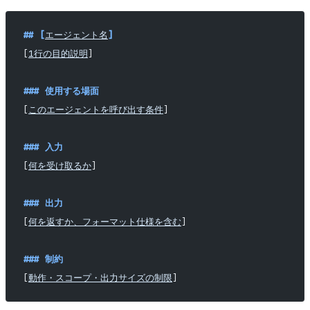
## [
エージェント名
]
[
1行の目的説明
]
### 使用する場面
[
このエージェントを呼び出す条件
]
### 入力
[
何を受け取るか
]
### 出力
[
何を返すか、フォーマット仕様を含む
]
### 制約
[
動作・スコープ・出力サイズの制限
]