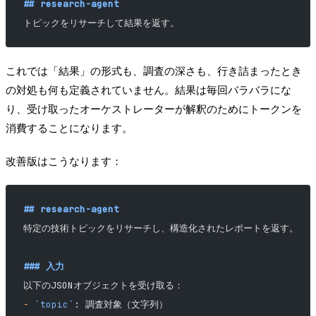
## research-agent
トピックをリサーチして結果を返す。
これでは「結果」の形式も、調査の深さも、行き詰まったとき
の対処も何も定義されていません。結果は毎回バラバラにな
り、受け取ったオーケストレーターが解釈のためにトークンを
消費することになります。
改善版はこうなります：
## research-agent
特定の技術トピックをリサーチし、構造化されたレポートを返す。
### 入力
以下のJSONオブジェクトを受け取る：
-
 `topic`
: 調査対象（文字列）