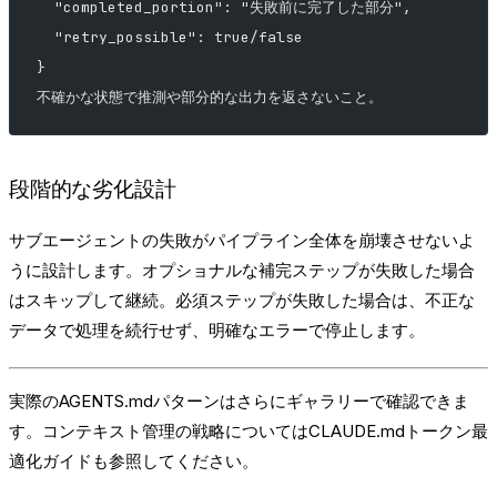
  "completed_portion": "失敗前に完了した部分",
  "retry_possible": true/false
}
不確かな状態で推測や部分的な出力を返さないこと。
段階的な劣化設計
サブエージェントの失敗がパイプライン全体を崩壊させないよ
うに設計します。オプショナルな補完ステップが失敗した場合
はスキップして継続。必須ステップが失敗した場合は、不正な
データで処理を続行せず、明確なエラーで停止します。
実際のAGENTS.mdパターンはさらに
ギャラリー
で確認できま
す。コンテキスト管理の戦略については
CLAUDE.mdトークン最
適化ガイド
も参照してください。