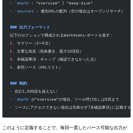
-
 `depth`
: "overview" | "deep-dive"
-
 `sources`
: 優先URLの配列（空の場合はオープンリサーチ）
### 出力フォーマット
以下のセクションで構成されるmarkdownレポートを返す：
1.
 サマリー（3〜5文）
2.
 主要な知見（箇条書き、最大10項目）
3.
 未確認事項・ギャップ（確認できなかった点）
4.
 参照ソース（URLリスト）
### 制約
-
 合計1,500語を超えない
-
 `depth`
が"overview"の場合、ツール呼び出しは5回まで
-
 ソースにアクセスできない場合は失敗せず「未確認事項」に記載する
このように定義することで、毎回一貫したパース可能な出力が