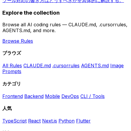
ツール対応の書き方はどうすべきかを具体的に解説する。
Explore the collection
Browse all AI coding rules — CLAUDE.md, .cursorrules,
AGENTS.md, and more.
Browse Rules
ブラウズ
All Rules
CLAUDE.md
.cursorrules
AGENTS.md
Image
Prompts
カテゴリ
Frontend
Backend
Mobile
DevOps
CLI / Tools
人気
TypeScript
React
Next.js
Python
Flutter