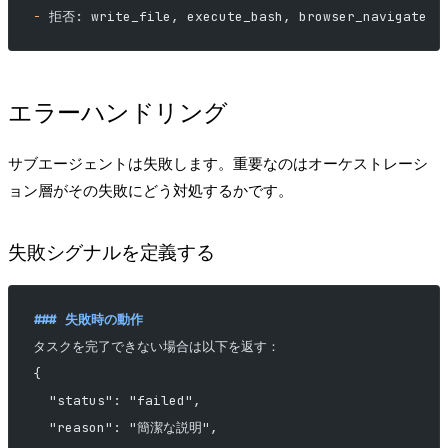
-
 拒否: write_file, execute_bash, browser_navigate
エラーハンドリング
サブエージェントは失敗します。重要なのはオーケストレーシ
ョン層がその失敗にどう対処するかです。
失敗シグナルを定義する
### 失敗時の動作
タスクを完了できない場合は以下を返す：
{
  "status": "failed",
  "reason": "簡潔な説明",