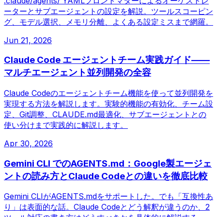
.claude/agents/ YAMLフロントマターによるオーケストレ
ーターとサブエージェントの設定を解説。ツールスコーピン
グ、モデル選択、メモリ分離、よくある設定ミスまで網羅。
Jun 21, 2026
Claude Code エージェントチーム実践ガイド——
マルチエージェント並列開発の全容
Claude Codeのエージェントチーム機能を使って並列開発を
実現する方法を解説します。実験的機能の有効化、チーム設
定、Git調整、CLAUDE.md最適化、サブエージェントとの
使い分けまで実践的に解説します。
Apr 30, 2026
Gemini CLI でのAGENTS.md：Google製エージェ
ントの読み方とClaude Codeとの違いを徹底比較
Gemini CLIがAGENTS.mdをサポートした。でも「互換性あ
り」は表面的な話。Claude Codeとどう解釈が違うのか、2