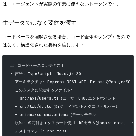
は、エージェントが実際の作業に使えないトークンです。
生データではなく要約を渡す
コードベースを理解させる場合、コード全体をダンプするので
はなく、構造化された要約を渡します：
## コードベースコンテキスト
- 言語: TypeScript, Node.js 20
- アーキテクチャ: Express REST API、PrismaでPostgreSQL
- このタスクに関連するファイル:
  - src/api/users.ts（ユーザーCRUDエンドポイント）
  - src/lib/db.ts（DBクライアントとクエリヘルパー）
  - prisma/schema.prisma（データモデル）
- 規約: 名前付きエクスポート使用、DBカラムはsnake_case、コード
- テストコマンド: npm test