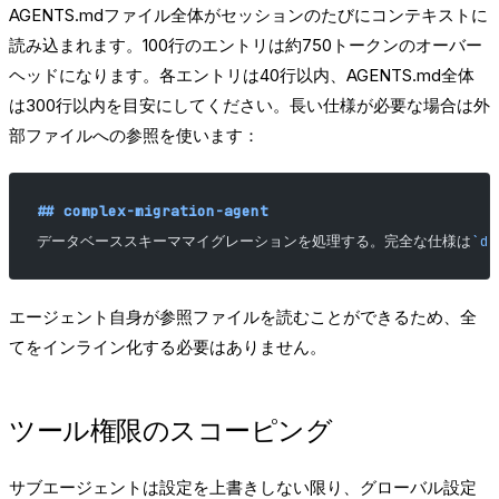
AGENTS.mdファイル全体がセッションのたびにコンテキストに
読み込まれます。100行のエントリは約750トークンのオーバー
ヘッドになります。各エントリは40行以内、AGENTS.md全体
は300行以内を目安にしてください。長い仕様が必要な場合は外
部ファイルへの参照を使います：
## complex-migration-agent
データベーススキーママイグレーションを処理する。完全な仕様は
`do
エージェント自身が参照ファイルを読むことができるため、全
てをインライン化する必要はありません。
ツール権限のスコーピング
サブエージェントは設定を上書きしない限り、グローバル設定