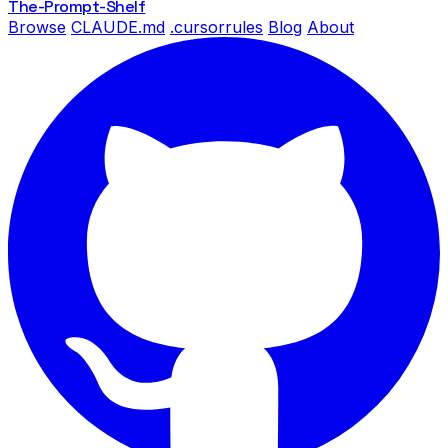
The-Prompt
-Shelf
Browse
CLAUDE.md
.cursorrules
Blog
About