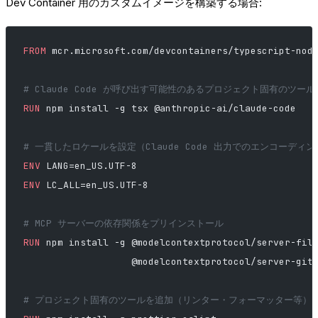
Dev Container 用のカスタムイメージを構築する場合:
FROM
 mcr.microsoft.com/devcontainers/typescript-nod
# Claude Code が呼び出す可能性のあるプロジェクト固有のツー
RUN
 npm install -g tsx @anthropic-ai/claude-code
# 一貫したロケールを設定（Claude Code 出力でのエンコーディ
ENV
 LANG=en_US.UTF-8
ENV
 LC_ALL=en_US.UTF-8
# MCP サーバーの依存関係をプリインストール
RUN
 npm install -g @modelcontextprotocol/server-fil
                   @modelcontextprotocol/server-git
# プロジェクト固有のツールを追加（リンター・フォーマッター等）