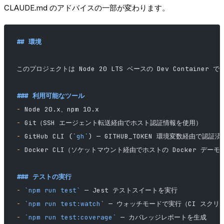
CLAUDE.md のアドバイスの一部が変わります。
## 環境
このプロジェクトは Node 20 LTS ベースの Dev Contain
### 利用可能なツール
-
 Node 20.x、npm 10.x
-
 Git（SSH エージェント転送経由でホスト認証情報を使用）
-
 GitHub CLI (
`gh`
) — GITHUB_TOKEN 環境変数経由で認証済
-
 Docker CLI（ソケットマウント経由でホストの Docker デー
### テストの実行
-
 `npm run test`
 — Jest テストスイートを実行
-
 `npm run test:watch`
 — ウォッチモードで実行（CI スク
-
 `npm run test:coverage`
 — カバレッジレポートを生成