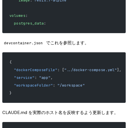
    image
: 
redis:7-alpine
volumes
:
  postgres_data
:
でこれを参照します。
devcontainer.json
{
  "dockerComposeFile"
: [
"../docker-compose.yml"
],
  "service"
: 
"app"
,
  "workspaceFolder"
: 
"/workspace"
}
CLAUDE.md を実際のホスト名を反映するよう更新します。