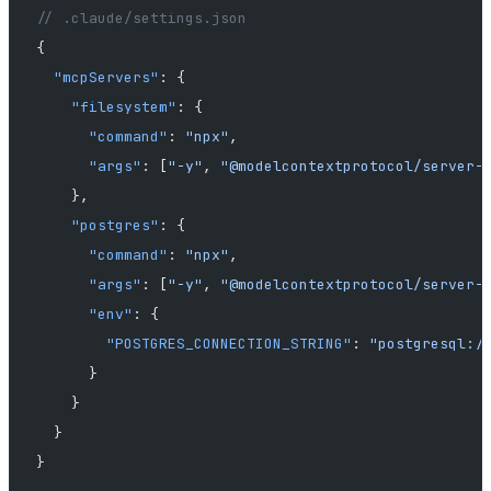
// .claude/settings.json
{
  "mcpServers"
: {
    "filesystem"
: {
      "command"
: 
"npx"
,
      "args"
: [
"-y"
, 
"@modelcontextprotocol/server-
    },
    "postgres"
: {
      "command"
: 
"npx"
,
      "args"
: [
"-y"
, 
"@modelcontextprotocol/server-
      "env"
: {
        "POSTGRES_CONNECTION_STRING"
: 
"postgresql:/
      }
    }
  }
}