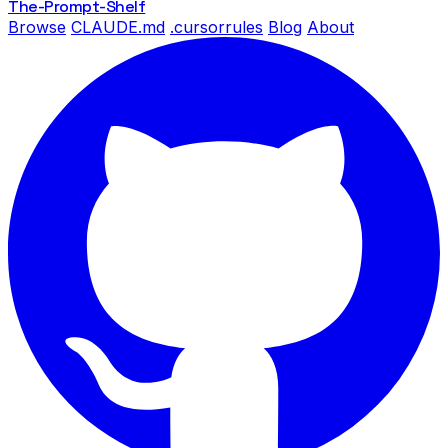
The-Prompt
-Shelf
Browse
CLAUDE.md
.cursorrules
Blog
About