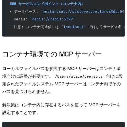
### サービスエンドポイント（コンテナ内）
-
 データベース: 
`postgresql://postgres:postgres@db:543
-
 Redis: 
`redis://redis:6379`
-
 注意: コンテナ間通信には 
`localhost`
 ではなくサービス名（
コンテナ環境での MCP サーバー
ローカルファイルパスを参照する MCP サーバーはコンテナ環
境向けに調整が必要です。
向けに設
/Users/alice/projects
定されたファイルシステム MCP サーバーはコンテナ内でその
パスを見つけられません。
解決策はコンテナ内に存在するパスを使って MCP サーバーを
設定することです。