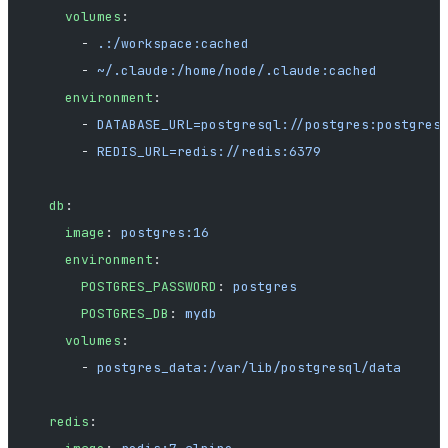
    volumes
:
      - 
.:/workspace:cached
      - 
~/.claude:/home/node/.claude:cached
    environment
:
      - 
DATABASE_URL=postgresql://postgres:postgres
      - 
REDIS_URL=redis://redis:6379
  db
:
    image
: 
postgres:16
    environment
:
      POSTGRES_PASSWORD
: 
postgres
      POSTGRES_DB
: 
mydb
    volumes
:
      - 
postgres_data:/var/lib/postgresql/data
  redis
: