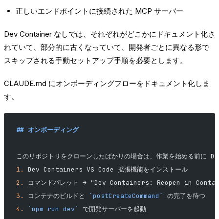
正しいエンドポイントに接続された MCP サーバー
Dev Container なしでは、それぞれがどこかにドキュメント化さ
れていて、部分的に古くなっていて、開発者ごとに異なる形で
スキップされる手動セットアップ手順を必要とします。
CLAUDE.md にオンボーディングフローをドキュメント化しま
す。
## オンボーディング
このリポジトリをクローンしたばかりの場合は、作業を始める前に Dev C
1.
 Dev Containers VS Code 拡張機能をインストール
2.
 コマンドパレット → "Dev Containers: Reopen in Conta
3.
 コンテナのビルドと 
`postCreateCommand`
 の完了を待つ
4.
 `npm run dev`
 で開発サーバーを起動