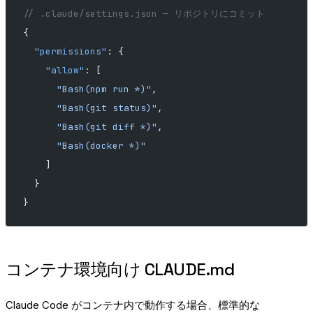
// .claude/settings.json — リポジトリにコミット
{
  "permissions"
: {
    "allow"
: [
      "Bash(npm run *)"
,
      "Bash(git status)"
,
      "Bash(git diff *)"
,
      "Bash(docker *)"
    ]
  }
}
コンテナ環境向け CLAUDE.md
Claude Code がコンテナ内で動作する場合、標準的な