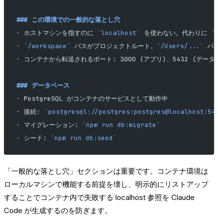
### この環境での一般的な落とし穴
-
 ホストマシンを指すのに 
`localhost`
 を使わない。代わりに 
`
-
 `/workspace`
 パスがプロジェクトルート。
`/Users/...`
 パ
-
 コンテナから転送されるポート: 3000 (アプリ)、5432 (データベー
### データベース
-
 PostgreSQL がコンテナのサービスとして動作中
-
 接続: 
`postgresql://postgres:postgres@localhost:54
-
 マイグレーション: 
`npm run db:migrate`
-
 シード: 
`npm run db:seed`
「一般的な落とし穴」セクションは重要です。コンテナ環境は
ローカルマシンで機能する前提を壊し、明示的にリストアップ
することでコンテナ内で失敗する localhost 参照を Claude
Code が生成するのを防ぎます。