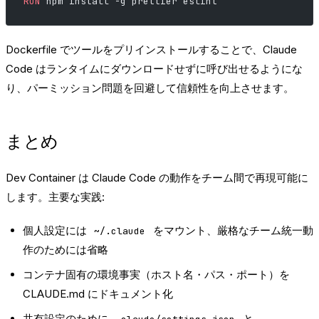
RUN
 npm install -g prettier eslint
Dockerfile でツールをプリインストールすることで、Claude
Code はランタイムにダウンロードせずに呼び出せるようにな
り、パーミッション問題を回避して信頼性を向上させます。
まとめ
Dev Container は Claude Code の動作をチーム間で再現可能に
します。主要な実践:
個人設定には
をマウント、厳格なチーム統一動
~/.claude
作のためには省略
コンテナ固有の環境事実（ホスト名・パス・ポート）を
CLAUDE.md にドキュメント化
共有設定のために
と