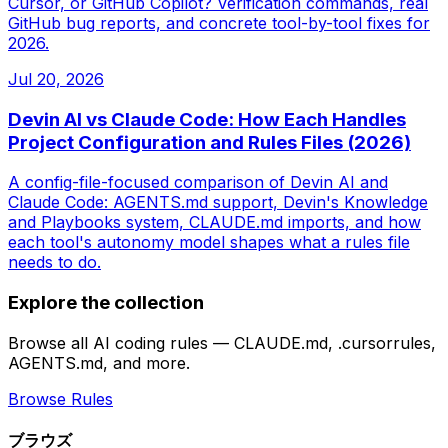
Cursor, or GitHub Copilot? Verification commands, real
GitHub bug reports, and concrete tool-by-tool fixes for
2026.
Jul 20, 2026
Devin AI vs Claude Code: How Each Handles
Project Configuration and Rules Files (2026)
A config-file-focused comparison of Devin AI and
Claude Code: AGENTS.md support, Devin's Knowledge
and Playbooks system, CLAUDE.md imports, and how
each tool's autonomy model shapes what a rules file
needs to do.
Explore the collection
Browse all AI coding rules — CLAUDE.md, .cursorrules,
AGENTS.md, and more.
Browse Rules
ブラウズ