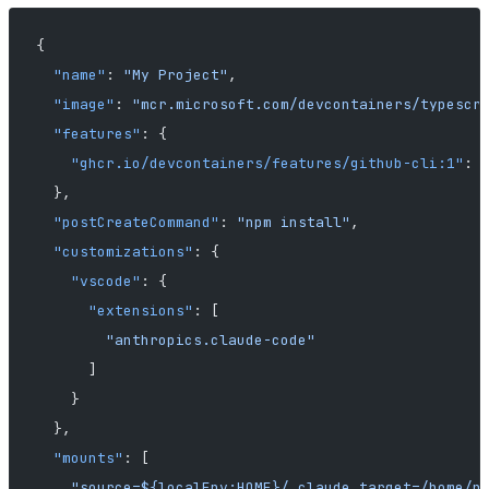
{
  "name"
: 
"My Project"
,
  "image"
: 
"mcr.microsoft.com/devcontainers/typescr
  "features"
: {
    "ghcr.io/devcontainers/features/github-cli:1"
: 
  },
  "postCreateCommand"
: 
"npm install"
,
  "customizations"
: {
    "vscode"
: {
      "extensions"
: [
        "anthropics.claude-code"
      ]
    }
  },
  "mounts"
: [
    "source=${localEnv:HOME}/.claude,target=/home/n