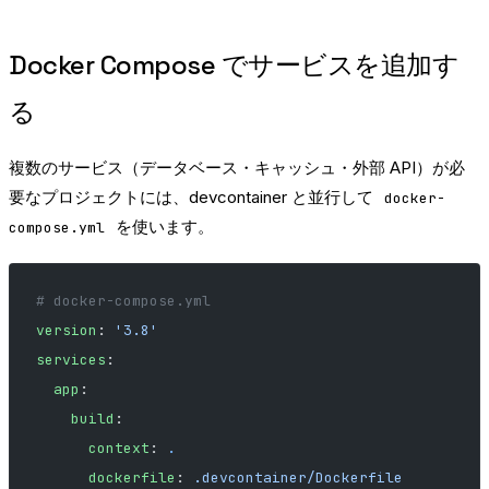
Docker Compose でサービスを追加す
る
複数のサービス（データベース・キャッシュ・外部 API）が必
要なプロジェクトには、devcontainer と並行して
docker-
を使います。
compose.yml
# docker-compose.yml
version
: 
'3.8'
services
:
  app
:
    build
:
      context
: 
.
      dockerfile
: 
.devcontainer/Dockerfile