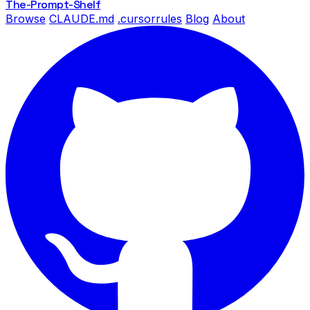
The-Prompt
-Shelf
Browse
CLAUDE.md
.cursorrules
Blog
About