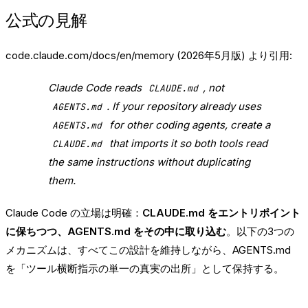
公式の見解
code.claude.com/docs/en/memory
(2026年5月版) より引用:
Claude Code reads
, not
CLAUDE.md
. If your repository already uses
AGENTS.md
for other coding agents, create a
AGENTS.md
that imports it so both tools read
CLAUDE.md
the same instructions without duplicating
them.
Claude Code の立場は明確：
CLAUDE.md をエントリポイント
に保ちつつ、AGENTS.md をその中に取り込む
。以下の3つの
メカニズムは、すべてこの設計を維持しながら、AGENTS.md
を「ツール横断指示の単一の真実の出所」として保持する。