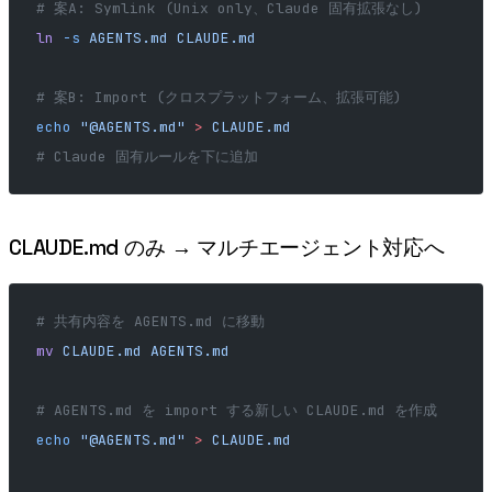
# 案A: Symlink (Unix only、Claude 固有拡張なし)
ln
 -s
 AGENTS.md
 CLAUDE.md
# 案B: Import (クロスプラットフォーム、拡張可能)
echo
 "@AGENTS.md"
 >
 CLAUDE.md
# Claude 固有ルールを下に追加
CLAUDE.md のみ → マルチエージェント対応へ
# 共有内容を AGENTS.md に移動
mv
 CLAUDE.md
 AGENTS.md
# AGENTS.md を import する新しい CLAUDE.md を作成
echo
 "@AGENTS.md"
 >
 CLAUDE.md