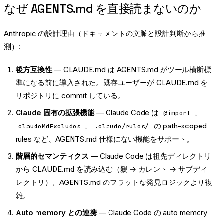
なぜ AGENTS.md を直接読まないのか
Anthropic の設計理由（ドキュメントの文脈と設計判断から推
測）:
後方互換性
— CLAUDE.md は AGENTS.md がツール横断標
準になる前に導入された。既存ユーザーが CLAUDE.md を
リポジトリに commit している。
Claude 固有の拡張機能
— Claude Code は
、
@import
、
の path-scoped
claudeMdExcludes
.claude/rules/
rules など、AGENTS.md 仕様にない機能をサポート。
階層的セマンティクス
— Claude Code は祖先ディレクトリ
から CLAUDE.md を読み込む（親 → カレント → サブディ
レクトリ）。AGENTS.md のフラットな発見ロジックより複
雑。
Auto memory との連携
— Claude Code の auto memory