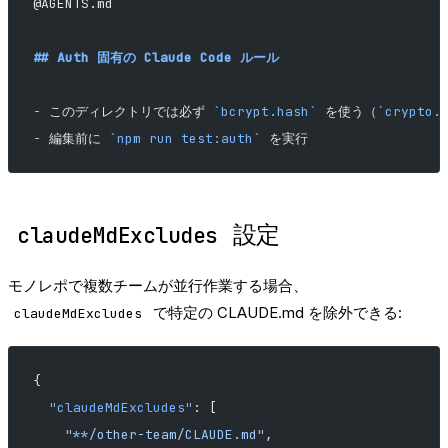
@AGENTS.md
## Auth 固有の Claude Code ルール
-
 このディレクトリでは必ず 
`bcrypt.hash`
 を使う（
`crypto.
-
 編集前に 
`npm run test:auth`
 を実行
設定
claudeMdExcludes
モノレポで複数チームが並行作業する場合、
で特定の CLAUDE.md を除外できる:
claudeMdExcludes
{
  "claudeMdExcludes"
: [
    "**/other-team/CLAUDE.md"
,