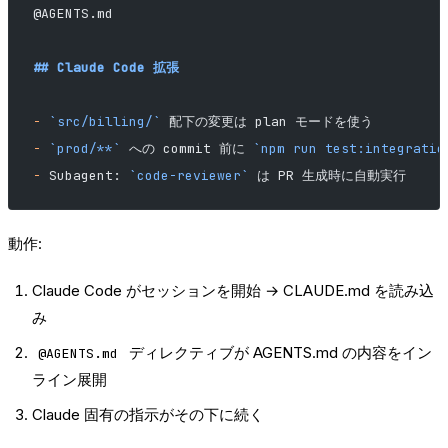
@AGENTS.md
## Claude Code 拡張
-
 `src/billing/`
 配下の変更は plan モードを使う
-
 `prod/**`
 への commit 前に 
`npm run test:integratio
-
 Subagent: 
`code-reviewer`
 は PR 生成時に自動実行
動作:
Claude Code がセッションを開始 → CLAUDE.md を読み込
み
ディレクティブが AGENTS.md の内容をイン
@AGENTS.md
ライン展開
Claude 固有の指示がその下に続く