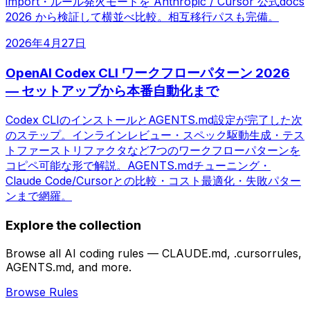
import・ルール発火モードを Anthropic / Cursor 公式docs
2026 から検証して横並べ比較。相互移行パスも完備。
2026年4月27日
OpenAI Codex CLI ワークフローパターン 2026
— セットアップから本番自動化まで
Codex CLIのインストールとAGENTS.md設定が完了した次
のステップ。インラインレビュー・スペック駆動生成・テス
トファーストリファクタなど7つのワークフローパターンを
コピペ可能な形で解説。AGENTS.mdチューニング・
Claude Code/Cursorとの比較・コスト最適化・失敗パター
ンまで網羅。
Explore the collection
Browse all AI coding rules — CLAUDE.md, .cursorrules,
AGENTS.md, and more.
Browse Rules