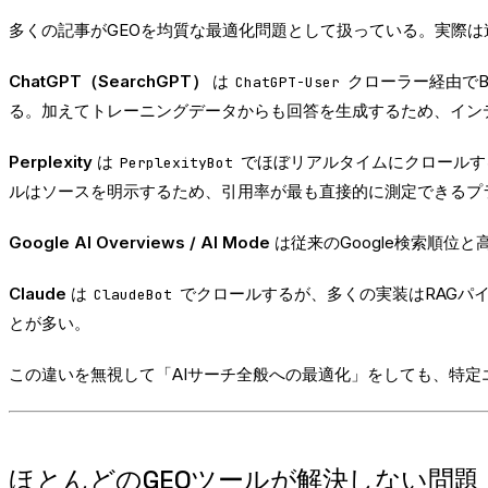
多くの記事がGEOを均質な最適化問題として扱っている。実際は
ChatGPT（SearchGPT）
は
クローラー経由でB
ChatGPT-User
る。加えてトレーニングデータからも回答を生成するため、イン
Perplexity
は
でほぼリアルタイムにクロールす
PerplexityBot
ルはソースを明示するため、引用率が最も直接的に測定できるプ
Google AI Overviews / AI Mode
は従来のGoogle検索順位
Claude
は
でクロールするが、多くの実装はRAGパ
ClaudeBot
とが多い。
この違いを無視して「AIサーチ全般への最適化」をしても、特
ほとんどのGEOツールが解決しない問題