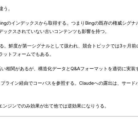
違う。
ingのインデックスから取得する。つまりBingの既存の権威シグナ
デックスされていない古いコンテンツも影響を持つ。
る。鮮度が第一シグナルとして扱われ、競合トピックでは3ヶ月前の記
ラットフォームでもある。
と高い相関があるが、構造化データとQ&Aフォーマットを適切に実装
イプライン経由でコーパスを参照する。Claudeへの露出は、サー
定エンジンでのみ効果が出て他では逆効果になりうる。