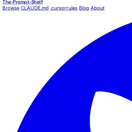
The-Prompt
-Shelf
Browse
CLAUDE.md
.cursorrules
Blog
About