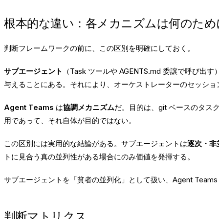
根本的な違い：各メカニズムは何のため
判断フレームワークの前に、この区別を明確にしておく。
サブエージェント
（Task ツールや AGENTS.md 委譲で呼び出
与えることにある。それにより、オーケストレーターのセッショ
Agent Teams
は
協調メカニズム
だ。目的は、git ベースの
用であって、それ自体が目的ではない。
この区別には実用的な結論がある。サブエージェントは
逐次・非
トに見合う真の並列性がある場合にのみ価値を発揮する。
サブエージェントを「貧者の並列化」として扱い、Agent Te
判断マトリクス