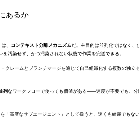
にあるか
す）は、
コンテキスト分離メカニズム
だ。主目的は並列化ではなく、
ンを汚染せず、かつ汚染されない状態で作業を完遂できる。
タスク・クレームとブランチマージを通じて自己組織化する複数の独
並列
なワークフローで使っても価値がある——速度が不要でも、分離自
ams を「高度なサブエージェント」として扱うと、速くも綺麗でも