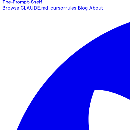
The-Prompt
-Shelf
Browse
CLAUDE.md
.cursorrules
Blog
About