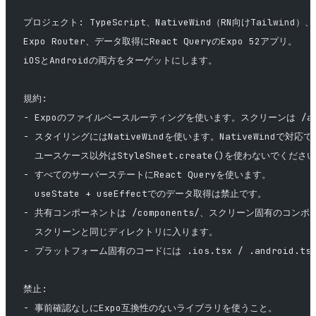
プロジェクト: TypeScript、NativeWind（RN向けTailwind）、
Expo Router、データ取得にReact QueryのExpo 52アプリ。
iOSとAndroidの両方をターゲットにします。
規約:
- Expoのファイルベースルーティングを使います。スクリーンは /a
- スタイリングにはNativeWindを使います。NativeWindで対応
  ユースケース以外はStyleSheet.create()を使わないでくださ
- すべてのサーバーステートにReact Queryを使います。
  useState + useEffectでのデータ取得は禁止です。
- 共有コンポーネントは /components/、スクリーン固有のコンポ
  スクリーンと同じディレクトリに入ります。
- プラットフォーム固有のコードには .ios.tsx / .android.
禁止:
- 事前確認なしにExpo互換性のないライブラリを使うこと。