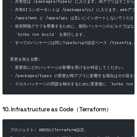
- 共有型は /packages/types/ に入ります。両アプリはそこか
- 共有UIコンポーネントは /packages/ui/ に入ります。we
- /apps/web と /apps/api は互いにインポートしないでくださ
- 依存関係グラフを尊重するために、個別パッケージのビルドではな
  `turbo run build` を実行します。
- すべてのパッケージは同じTypeScript設定ベース /tsconfig.b
変更を加える際:
- 変更前にどのパッケージが影響を受けるか特定してください。
- /packages/types の変更が両アプリに影響する場合はその旨
- クロスパッケージの問題を検出するために変更後に `turbo run 
10. Infrastructure as Code（Terraform）
プロジェクト: AWS向けTerraform設定。