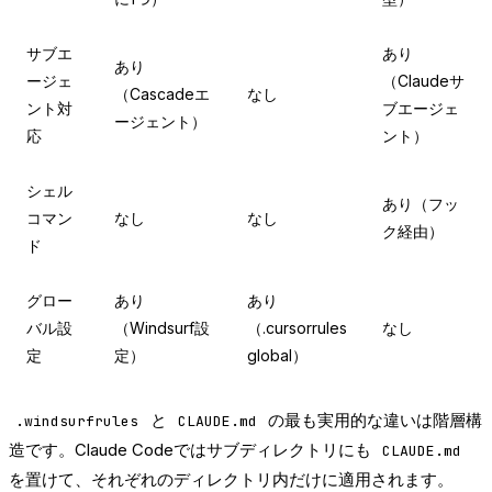
サブエ
あり
あり
ージェ
（Claudeサ
（Cascadeエ
なし
ント対
ブエージェ
ージェント）
応
ント）
シェル
あり（フッ
コマン
なし
なし
ク経由）
ド
グロー
あり
あり
バル設
（Windsurf設
（.cursorrules
なし
定
定）
global）
と
の最も実用的な違いは階層構
.windsurfrules
CLAUDE.md
造です。Claude Codeではサブディレクトリにも
CLAUDE.md
を置けて、それぞれのディレクトリ内だけに適用されます。