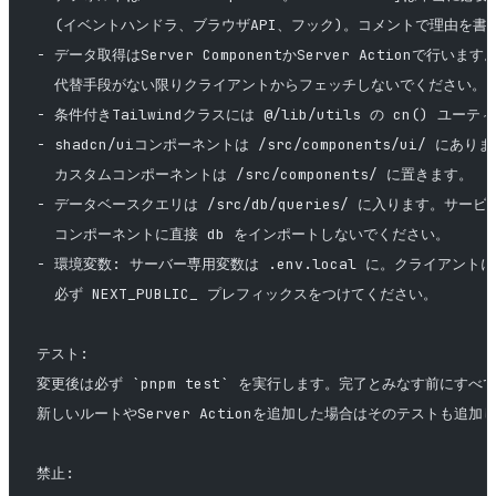
  (イベントハンドラ、ブラウザAPI、フック)。コメントで理由を書
- データ取得はServer ComponentかServer Actionで行います
  代替手段がない限りクライアントからフェッチしないでください。
- 条件付きTailwindクラスには @/lib/utils の cn() ユ
- shadcn/uiコンポーネントは /src/components/ui/ 
  カスタムコンポーネントは /src/components/ に置きます。
- データベースクエリは /src/db/queries/ に入ります。サ
  コンポーネントに直接 db をインポートしないでください。
- 環境変数: サーバー専用変数は .env.local に。クライアン
  必ず NEXT_PUBLIC_ プレフィックスをつけてください。
テスト:
変更後は必ず `pnpm test` を実行します。完了とみなす前にす
新しいルートやServer Actionを追加した場合はそのテストも追加
禁止: