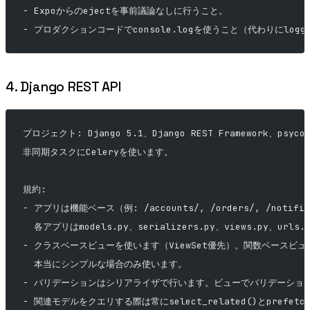
- Expoからのejectを事前議論なしに行うこと。
- プロダクションコードでconsole.logを使うこと（代わりにlog
4. Django REST API
プロジェクト: Django 5.1、Django REST Framework、psyco
非同期タスクにCeleryを使います。
規約:
- アプリは機能ベース（例: /accounts/, /orders/, /notifi
  各アプリはmodels.py、serializers.py、views.py、url
- クラスベースビューを使います（ViewSet優先）。関数ベースビュ
  本当にシンプルな場合のみ使います。
- バリデーションはシリアライザで行います。ビューでバリデーショ
- 関連モデルをクエリする際は常にselect_related()とprefetc