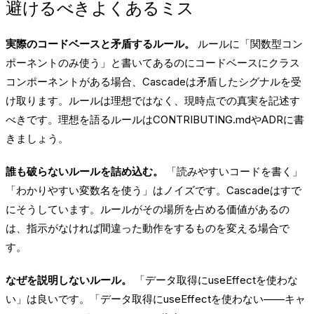
避けるべきよくあるミス
実際のコードベースと矛盾するルール。
ルールに「関数型コン
ポーネントのみ使う」と書いてあるのにコードベースにクラス
コンポーネントがある場合、Cascadeは矛盾したシグナルを受
け取ります。ルールは理想ではなく、現時点での真実を記述す
べきです。理想を語るルールはCONTRIBUTING.mdやADRに書
きましょう。
誰も破らないルールを詰め込む。
「読みやすいコードを書く」
「わかりやすい変数名を使う」はノイズです。Cascadeはすで
にそうしています。ルールがその場所を占める価値があるの
は、指示がなければ間違った動作をするものを変える場合で
す。
なぜを説明しないルール。
「データ取得にuseEffectを使わな
い」は良いです。「データ取得にuseEffectを使わない——キャ