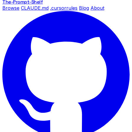
The-Prompt
-Shelf
Browse
CLAUDE.md
.cursorrules
Blog
About