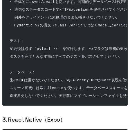
- 全体的にasync/awaitを使います。同期的なデータベース呼び出
- 適切なステータスコードでHTTPExceptionを発生させてください
  例外をクライアントに未処理のまま伝播させないでください。
- Pydantic v2の構文（class Configではなくmodel_conf
テスト:
変更後は必ず `pytest -x` を実行します。-xフラグは最初の失
タスクを完了とみなす前にすべてのテストをパスさせてください。
データベース:
生のSQLは書かないでください。SQLAlchemy ORMかCore表現を使
スキーマ変更には常にAlembicを使います。データベーススキーマを
直接変更しないでください。実行前にマイグレーションファイルを見
3. React Native（Expo）