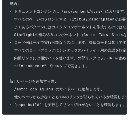
規約:
- ドキュメントコンテンツは /src/content/docs/ に入ります。
- すべてのページのフロントマターにtitleとdescriptionが必要
- よくあるパターンにはカスタムコンポーネントを作成するのではな
  Starlightの組み込みコンポーネント（Aside、Tabs、Step
- コード例は完全で実行可能なものにします。疑似コードは禁止です
  すべてのコードブロックにシンタックスハイライト用の言語を指定
- 内部リンクには相対パスを使います。外部リンクはフルURLを含め
  rel="noopener" でnewタブで開きます。
新しいページを追加する際:
- /astro.config.mjs のサイドバーに追加します。
- 他のページから少なくとも1本のリンクが貼られているか確認します
- `pnpm build` を実行してリンク切れがないことを確認します。