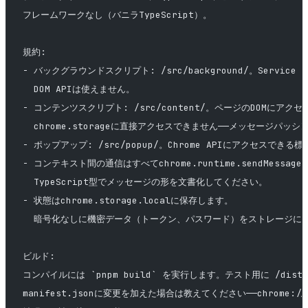
フレームワークなし（バニラTypeScript）。
規約:
- バックグラウンドスクリプト: /src/background/。Service
  DOM APIは使えません。
- コンテンツスクリプト: /src/content/。ページのDOMにアク
  chrome.storageに直接アクセスできません——メッセージパッ
- ポップアップ: /src/popup/。Chrome APIにアクセスできる標
- コンテキスト間の通信はすべてchrome.runtime.sendMessag
  TypeScript型でメッセージの形を文書化してください。
- 状態はchrome.storage.localに保存します。
  暗号化なしに機密データ（トークン、パスワード）をストレージに
ビルド:
コンパイルには `pnpm build` を実行します。テスト用に /di
manifest.jsonに変更を加えた場合は教えてください——chrome://e