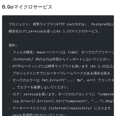
6. Goマイクロサービス
プロジェクト: 標準ライブラリHTTP（net/http）、PostgreSQLに
構造化ログにzeroLogを使ったGo 1.23マイクロサービス。
規約:
- フォルダ構造: mainパッケージは /cmd/、すべてのアプリケーショ
  /internal/ 内のものは外部からインポートしないでください。
- HTTPルーティングには標準ライブラリを使います（Go 1.22以
  プロジェクトにすでにルーターフレームワークがある場合を除き、
- すべてのエラーは fmt.Errorf("...: %w", err) でコ
  _ でエラーを破棄しないでください。
- ログ: zeroLogを使います。すべてのログエントリに "compon
  log.Error().Err(err).Str("component", "...").
- データベースクエリは /internal/repository/ に入りま
  pgxを直接呼び出さないでください。