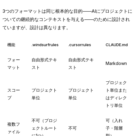
3つのフォーマットは同じ根本的な目的——AIにプロジェクトに
ついての継続的なコンテキストを与える——のために設計され
ていますが、設計は異なります。
機能
.windsurfrules
.cursorrules
CLAUDE.md
フォー
自由形式テキ
自由形式テキ
Markdown
マット
スト
スト
プロジェク
スコー
プロジェクト
プロジェクト
ト単位また
プ
単位
単位
はディレク
トリ単位
不可（プロジ
可（入れ
複数フ
ェクトルート
不可
子・階層
ァイル
に1つ）
型）