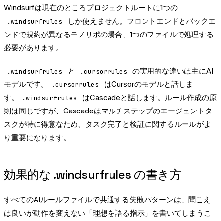
Windsurfは現在のところプロジェクトルートに1つの
しか使えません。フロントエンドとバックエ
.windsurfrules
ンドで規約が異なるモノリポの場合、1つのファイルで処理する
必要があります。
と
の実用的な違いは主にAI
.windsurfrules
.cursorrules
モデルです。
はCursorのモデルと話しま
.cursorrules
す。
はCascadeと話します。ルール作成の原
.windsurfrules
則は同じですが、Cascadeはマルチステップのエージェントタ
スクが特に得意なため、タスク完了と検証に関するルールがよ
り重要になります。
効果的な .windsurfrules の書き方
すべてのAIルールファイルで共通する失敗パターンは、聞こえ
は良いが動作を変えない「理想を語る指示」を書いてしまうこ