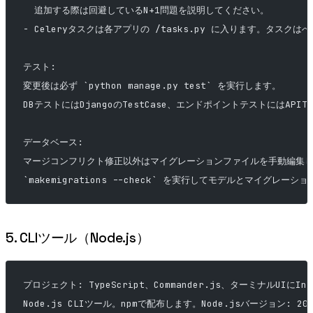
  追加する際は回避しているN+1問題を説明してください。
- Celeryタスクは各アプリの /tasks.py に入ります。タスク
テスト:
変更後は必ず `python manage.py test` を実行します。
DBテストにはDjangoのTestCase、エンドポイントテストにはAPIT
データベース:
マージコンフリクト修正以外はマイグレーションファイルを手動編集
`makemigrations --check` を実行してモデルとマイグレ
5. CLIツール（Node.js）
プロジェクト: TypeScript、Commander.js、ターミナルUIに
Node.js CLIツール。npmで配布します。Node.jsバージョン: 20 