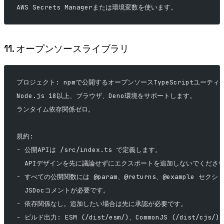
AWS Secrets Managerまたは環境変数を使います。
11. オープンソースライブラリ
プロジェクト: npmで公開するオープンソースTypeScriptユーテ
Node.js 18以上、ブラウザ、Deno環境をサポートします。
ランタイム依存関係ゼロ。
規約:
- 公開APIは /src/index.ts で定義します。
  APIデザインを先に議論せずにエクスポートを追加しないでくださ
- すべての公開関数には @param、@returns、@example セク
  JSDocコメントが必要です。
- 依存関係なし。追加したい場合は先に承認が必要です。
- ビルド出力: ESM (/dist/esm/)、CommonJS (/dist/cjs/)