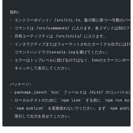
規約:
- エントリーポイント: /src/cli.ts。最小限に保つ——引数の
- コマンドは /src/commands/ に入ります。各コマンドは別の
- 共有ユーティリティは /src/utils/ に入ります。
- インタラクティブまたはフォーマットされたターミナル出力にはIn
  コマンドハンドラでconsole.logを避けてください。
- エラーはトップレベルに投げるのではなく、Inkのエラーコンポー
  キャッチして表示してください。
パッケージ:
- package.jsonの `bin` フィールドは /dist/ のコンパ
- ローカルテストのために `npm link` する前に `npm run bu
- `npm publish` を直接使わないでください。まず `npm publish
  実行して出力を見せてください。