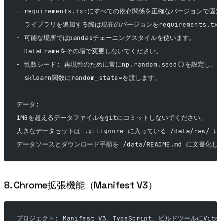
- requirements.txtにすべての依存関係を正確なバージョンで固
  ライブラリを追加する際は現在のバージョンをrequirements.t
- 可能な場所ではpandasチェーニングスタイルを使います。
  DataFrameをその場で変更しないでください。
- 乱数シード: 再現性のために常にnp.random.seed()を設定し、
  sklearn関数にrandom_state=を渡します。
データ:
1MBを超えるデータファイルをgitにコミットしないでください。
大きなデータセットは .gitignore に入っている /data/raw/
データソースとダウンロード手順を /data/README.md に文書化
8. Chrome拡張機能（Manifest V3）
プロジェクト: Manifest V3、TypeScript、ビルドツールにVit