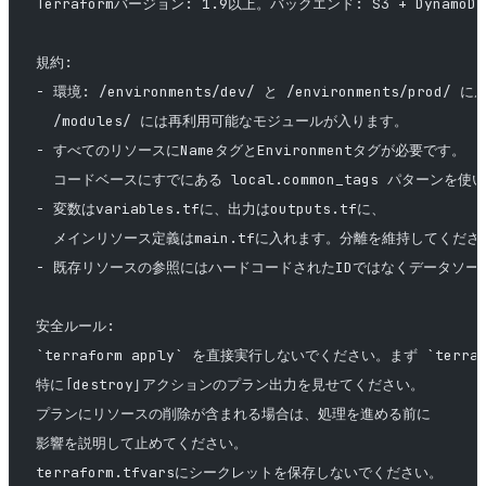
Terraformバージョン: 1.9以上。バックエンド: S3 + Dynam
規約:
- 環境: /environments/dev/ と /environments/pr
  /modules/ には再利用可能なモジュールが入ります。
- すべてのリソースにNameタグとEnvironmentタグが必要です。
  コードベースにすでにある local.common_tags パターンを使
- 変数はvariables.tfに、出力はoutputs.tfに、
  メインリソース定義はmain.tfに入れます。分離を維持してくださ
- 既存リソースの参照にはハードコードされたIDではなくデータソー
安全ルール:
`terraform apply` を直接実行しないでください。まず `terraf
特に「destroy」アクションのプラン出力を見せてください。
プランにリソースの削除が含まれる場合は、処理を進める前に
影響を説明して止めてください。
terraform.tfvarsにシークレットを保存しないでください。