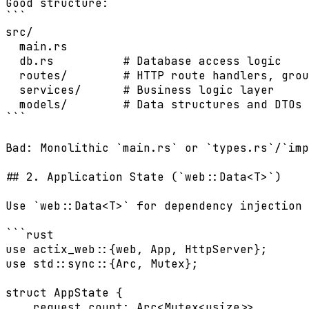
Good structure:

```

src/

  main.rs

  db.rs          # Database access logic

  routes/        # HTTP route handlers, grou
  services/      # Business logic layer

  models/        # Data structures and DTOs

```

Bad: Monolithic `main.rs` or `types.rs`/`imp
## 2. Application State (`web::Data<T>`)

Use `web::Data<T>` for dependency injection 
```rust

use actix_web::{web, App, HttpServer};

use std::sync::{Arc, Mutex};

struct AppState {

    request_count: Arc<Mutex<usize>>,
