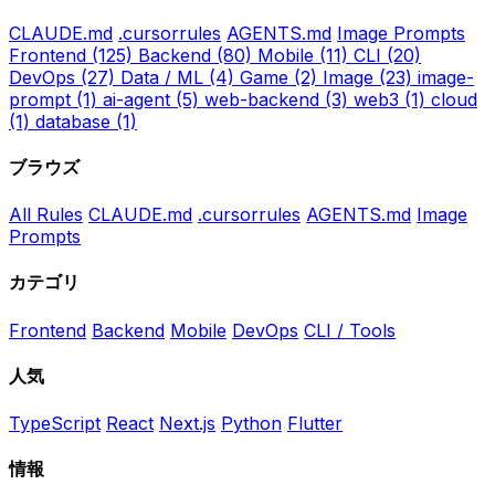
CLAUDE.md
.cursorrules
AGENTS.md
Image Prompts
Frontend
(125)
Backend
(80)
Mobile
(11)
CLI
(20)
DevOps
(27)
Data / ML
(4)
Game
(2)
Image
(23)
image-
prompt
(1)
ai-agent
(5)
web-backend
(3)
web3
(1)
cloud
(1)
database
(1)
ブラウズ
All Rules
CLAUDE.md
.cursorrules
AGENTS.md
Image
Prompts
カテゴリ
Frontend
Backend
Mobile
DevOps
CLI / Tools
人気
TypeScript
React
Next.js
Python
Flutter
情報