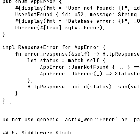
pub enum AppError {

    #[display(fmt = "User not found: {}", id
    UserNotFound { id: u32, message: String 
    #[display(fmt = "Database error: {}", _0
    DbError(#[from] sqlx::Error),

}

impl ResponseError for AppError {

    fn error_response(&self) -> HttpResponse
        let status = match self {

            AppError::UserNotFound { .. } =>
            AppError::DbError(_) => StatusCo
        };

        HttpResponse::build(status).json(sel
    }

}

```

Do not use generic `actix_web::Error` or `pa
## 5. Middleware Stack
