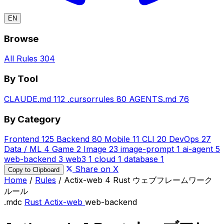
EN
Browse
All Rules
304
By Tool
CLAUDE.md
112
.cursorrules
80
AGENTS.md
76
By Category
Frontend
125
Backend
80
Mobile
11
CLI
20
DevOps
27
Data / ML
4
Game
2
Image
23
image-prompt
1
ai-agent
5
web-backend
3
web3
1
cloud
1
database
1
Share on X
Copy to Clipboard
Home
/
Rules
/
Actix-web 4 Rust ウェブフレームワーク
ルール
.mdc
Rust
Actix-web
web-backend