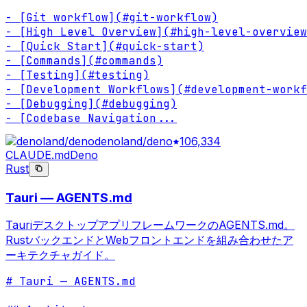
- [Git workflow](#git-workflow)

- [High Level Overview](#high-level-overview
- [Quick Start](#quick-start)

- [Commands](#commands)

- [Testing](#testing)

- [Development Workflows](#development-workf
- [Debugging](#debugging)

- [Codebase Navigation
...
denoland/deno
106,334
CLAUDE.md
Deno
Rust
Tauri — AGENTS.md
TauriデスクトップアプリフレームワークのAGENTS.md。
RustバックエンドとWebフロントエンドを組み合わせたア
ーキテクチャガイド。
# Tauri — AGENTS.md
