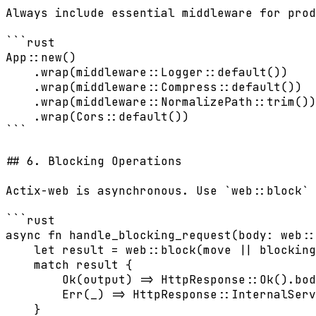
Always include essential middleware for prod
```rust

App::new()

    .wrap(middleware::Logger::default())    
    .wrap(middleware::Compress::default())  
    .wrap(middleware::NormalizePath::trim())
    .wrap(Cors::default())                  
```

## 6. Blocking Operations

Actix-web is asynchronous. Use `web::block` 
```rust

async fn handle_blocking_request(body: web::
    let result = web::block(move || blocking
    match result {

        Ok(output) => HttpResponse::Ok().bod
        Err(_) => HttpResponse::InternalServ
    }
