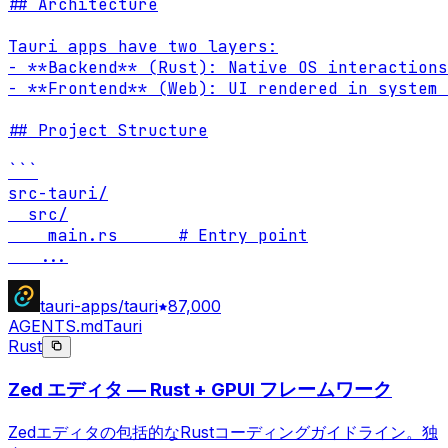
## Architecture

Tauri apps have two layers:

- **Backend** (Rust): Native OS interactions
- **Frontend** (Web): UI rendered in system 
## Project Structure

```

src-tauri/

  src/

    main.rs      # Entry point

...
tauri-apps/tauri
87,000
AGENTS.md
Tauri
Rust
Zed エディタ — Rust + GPUI フレームワーク
Zedエディタの包括的なRustコーディングガイドライン。独