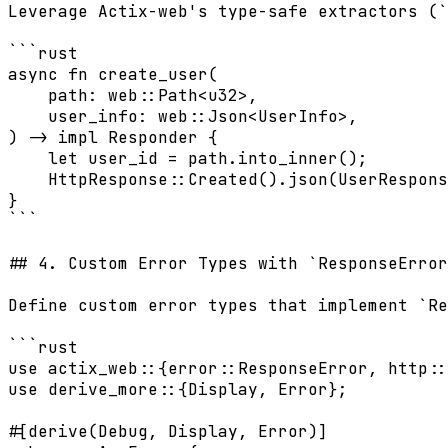
Leverage Actix-web's type-safe extractors (`
```rust

async fn create_user(

    path: web::Path<u32>,

    user_info: web::Json<UserInfo>,

) -> impl Responder {

    let user_id = path.into_inner();

    HttpResponse::Created().json(UserRespons
}

```

## 4. Custom Error Types with `ResponseError
Define custom error types that implement `Re
```rust

use actix_web::{error::ResponseError, http::
use derive_more::{Display, Error};

#[derive(Debug, Display, Error)]
