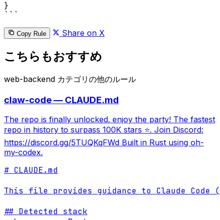
}

```
Share on X
Copy Rule
こちらもおすすめ
web-backend カテゴリの他のルール
claw-code — CLAUDE.md
The repo is finally unlocked. enjoy the party! The fastest
repo in history to surpass 100K stars ⭐. Join Discord:
https://discord.gg/5TUQKqFWd Built in Rust using oh-
my-codex.
# CLAUDE.md

This file provides guidance to Claude Code (
## Detected stack
