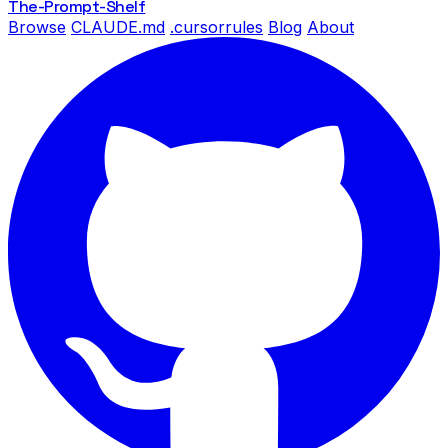
The-Prompt
-Shelf
Browse
CLAUDE.md
.cursorrules
Blog
About