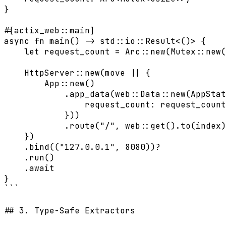
}

#[actix_web::main]

async fn main() -> std::io::Result<()> {

    let request_count = Arc::new(Mutex::new(
    HttpServer::new(move || {

        App::new()

            .app_data(web::Data::new(AppStat
                request_count: request_count
            }))

            .route("/", web::get().to(index)
    })

    .bind(("127.0.0.1", 8080))?

    .run()

    .await

}

```

## 3. Type-Safe Extractors
