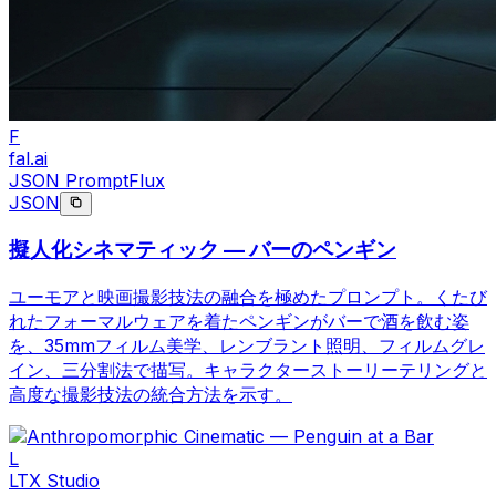
F
fal.ai
JSON Prompt
Flux
JSON
擬人化シネマティック — バーのペンギン
ユーモアと映画撮影技法の融合を極めたプロンプト。くたび
れたフォーマルウェアを着たペンギンがバーで酒を飲む姿
を、35mmフィルム美学、レンブラント照明、フィルムグレ
イン、三分割法で描写。キャラクターストーリーテリングと
高度な撮影技法の統合方法を示す。
L
LTX Studio