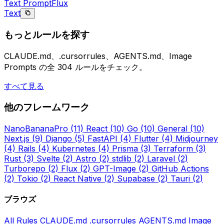
Text Prompt
Flux
Text
もっとルールを探す
CLAUDE.md、.cursorrules、AGENTS.md、Image
Prompts の全 304 ルールをチェック。
すべて見る
他のフレームワーク
NanoBananaPro
(11)
React
(10)
Go
(10)
General
(10)
Next.js
(9)
Django
(5)
FastAPI
(4)
Flutter
(4)
Midjourney
(4)
Rails
(4)
Kubernetes
(4)
Prisma
(3)
Terraform
(3)
Rust
(3)
Svelte
(2)
Astro
(2)
stdlib
(2)
Laravel
(2)
Turborepo
(2)
Flux
(2)
GPT-Image
(2)
GitHub Actions
(2)
Tokio
(2)
React Native
(2)
Supabase
(2)
Tauri
(2)
ブラウズ
All Rules
CLAUDE.md
.cursorrules
AGENTS.md
Image