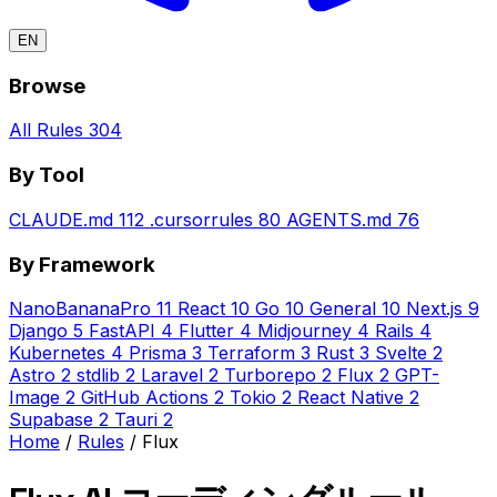
EN
Browse
All Rules
304
By Tool
CLAUDE.md
112
.cursorrules
80
AGENTS.md
76
By Framework
NanoBananaPro
11
React
10
Go
10
General
10
Next.js
9
Django
5
FastAPI
4
Flutter
4
Midjourney
4
Rails
4
Kubernetes
4
Prisma
3
Terraform
3
Rust
3
Svelte
2
Astro
2
stdlib
2
Laravel
2
Turborepo
2
Flux
2
GPT-
Image
2
GitHub Actions
2
Tokio
2
React Native
2
Supabase
2
Tauri
2
Home
/
Rules
/
Flux