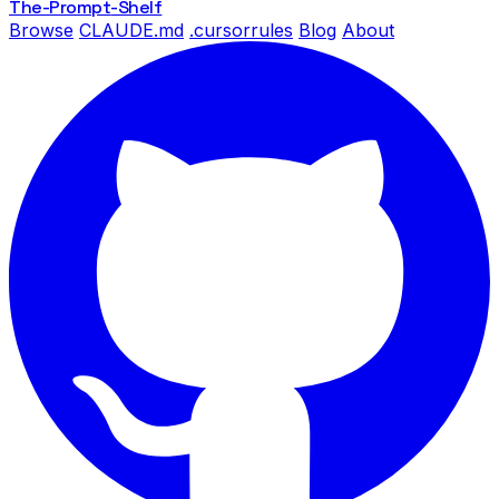
The-Prompt
-Shelf
Browse
CLAUDE.md
.cursorrules
Blog
About