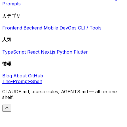
Prompts
カテゴリ
Frontend
Backend
Mobile
DevOps
CLI / Tools
人気
TypeScript
React
Next.js
Python
Flutter
情報
Blog
About
GitHub
The-Prompt-Shelf
CLAUDE.md, .cursorrules, AGENTS.md — all on one
shelf.