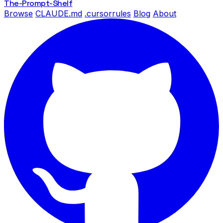
The-Prompt
-Shelf
Browse
CLAUDE.md
.cursorrules
Blog
About