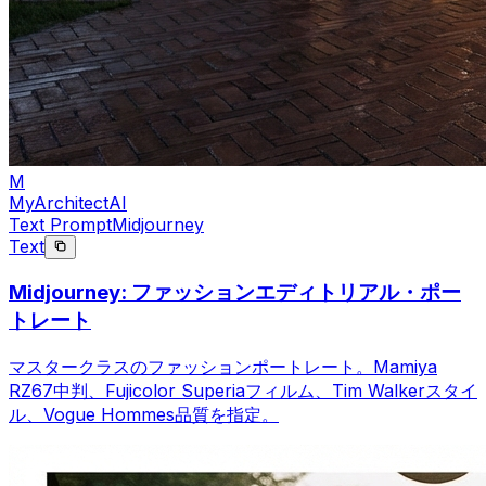
M
MyArchitectAI
Text Prompt
Midjourney
Text
Midjourney: ファッションエディトリアル・ポー
トレート
マスタークラスのファッションポートレート。Mamiya
RZ67中判、Fujicolor Superiaフィルム、Tim Walkerスタイ
ル、Vogue Hommes品質を指定。