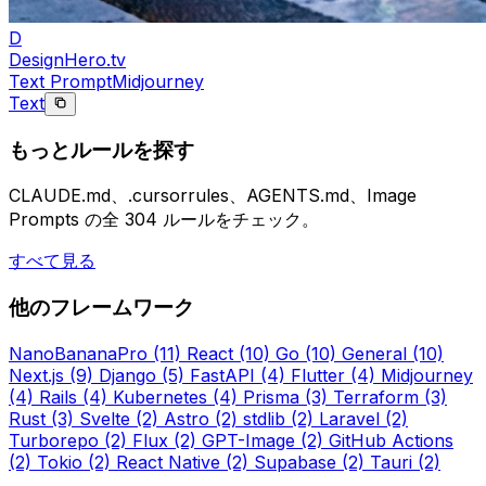
D
DesignHero.tv
Text Prompt
Midjourney
Text
もっとルールを探す
CLAUDE.md、.cursorrules、AGENTS.md、Image
Prompts の全 304 ルールをチェック。
すべて見る
他のフレームワーク
NanoBananaPro
(11)
React
(10)
Go
(10)
General
(10)
Next.js
(9)
Django
(5)
FastAPI
(4)
Flutter
(4)
Midjourney
(4)
Rails
(4)
Kubernetes
(4)
Prisma
(3)
Terraform
(3)
Rust
(3)
Svelte
(2)
Astro
(2)
stdlib
(2)
Laravel
(2)
Turborepo
(2)
Flux
(2)
GPT-Image
(2)
GitHub Actions
(2)
Tokio
(2)
React Native
(2)
Supabase
(2)
Tauri
(2)