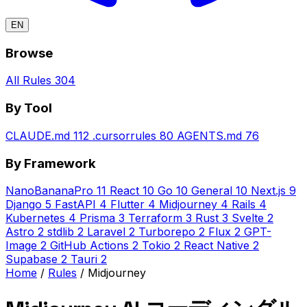
EN
Browse
All Rules
304
By Tool
CLAUDE.md
112
.cursorrules
80
AGENTS.md
76
By Framework
NanoBananaPro
11
React
10
Go
10
General
10
Next.js
9
Django
5
FastAPI
4
Flutter
4
Midjourney
4
Rails
4
Kubernetes
4
Prisma
3
Terraform
3
Rust
3
Svelte
2
Astro
2
stdlib
2
Laravel
2
Turborepo
2
Flux
2
GPT-
Image
2
GitHub Actions
2
Tokio
2
React Native
2
Supabase
2
Tauri
2
Home
/
Rules
/
Midjourney