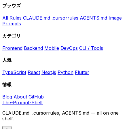
ブラウズ
All Rules
CLAUDE.md
.cursorrules
AGENTS.md
Image
Prompts
カテゴリ
Frontend
Backend
Mobile
DevOps
CLI / Tools
人気
TypeScript
React
Next.js
Python
Flutter
情報
Blog
About
GitHub
The-Prompt-Shelf
CLAUDE.md, .cursorrules, AGENTS.md — all on one
shelf.