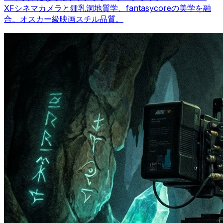
XFシネマカメラと鍾乳洞地質学、fantasycoreの美学を融
合。オスカー級映画スチル品質。