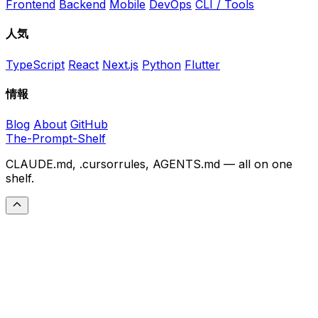
Frontend
Backend
Mobile
DevOps
CLI / Tools
人気
TypeScript
React
Next.js
Python
Flutter
情報
Blog
About
GitHub
The-Prompt-Shelf
CLAUDE.md, .cursorrules, AGENTS.md — all on one
shelf.