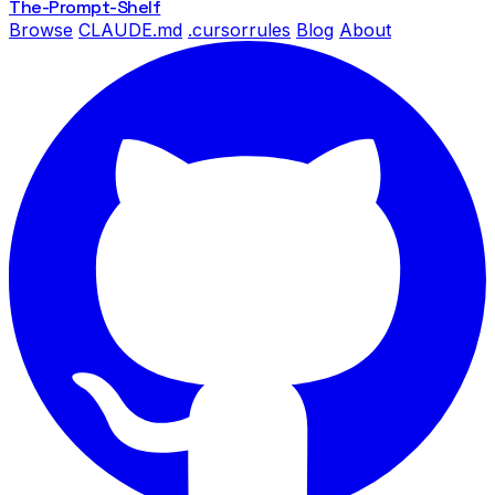
The-Prompt
-Shelf
Browse
CLAUDE.md
.cursorrules
Blog
About