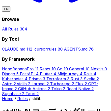
EN
Browse
All Rules
304
By Tool
CLAUDE.md
112
.cursorrules
80
AGENTS.md
76
By Framework
NanoBananaPro
11
React
10
Go
10
General
10
Next.js
9
Django
5
FastAPI
4
Flutter
4
Midjourney
4
Rails
4
Kubernetes
4
Prisma
3
Terraform
3
Rust
3
Svelte
2
Astro
2
stdlib
2
Laravel
2
Turborepo
2
Flux
2
GPT-
Image
2
GitHub Actions
2
Tokio
2
React Native
2
Supabase
2
Tauri
2
Home
/
Rules
/
stdlib