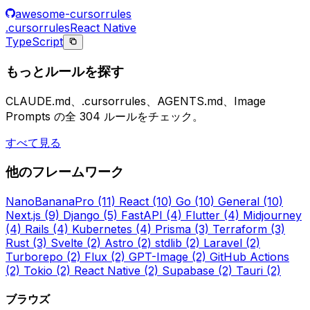
awesome-cursorrules
.cursorrules
React Native
TypeScript
もっとルールを探す
CLAUDE.md、.cursorrules、AGENTS.md、Image
Prompts の全 304 ルールをチェック。
すべて見る
他のフレームワーク
NanoBananaPro
(11)
React
(10)
Go
(10)
General
(10)
Next.js
(9)
Django
(5)
FastAPI
(4)
Flutter
(4)
Midjourney
(4)
Rails
(4)
Kubernetes
(4)
Prisma
(3)
Terraform
(3)
Rust
(3)
Svelte
(2)
Astro
(2)
stdlib
(2)
Laravel
(2)
Turborepo
(2)
Flux
(2)
GPT-Image
(2)
GitHub Actions
(2)
Tokio
(2)
React Native
(2)
Supabase
(2)
Tauri
(2)
ブラウズ