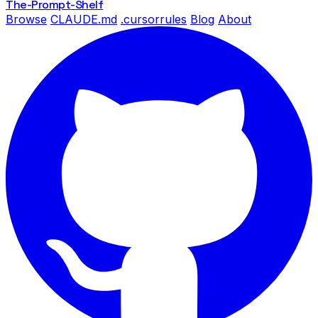
The-Prompt
-Shelf
Browse
CLAUDE.md
.cursorrules
Blog
About