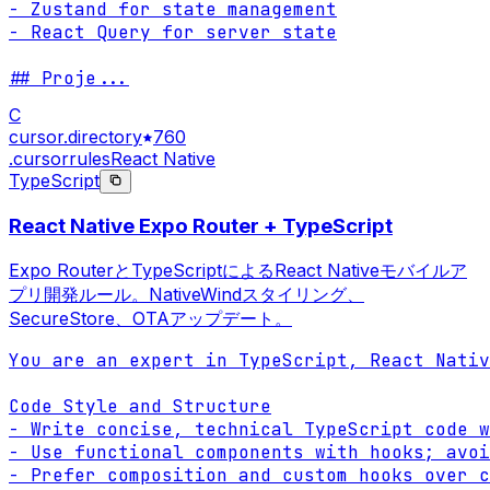
- Zustand for state management

- React Query for server state

## Proje
...
C
cursor.directory
760
.cursorrules
React Native
TypeScript
React Native Expo Router + TypeScript
Expo RouterとTypeScriptによるReact Nativeモバイルア
プリ開発ルール。NativeWindスタイリング、
SecureStore、OTAアップデート。
You are an expert in TypeScript, React Nativ
Code Style and Structure

- Write concise, technical TypeScript code w
- Use functional components with hooks; avoi
- Prefer composition and custom hooks over c