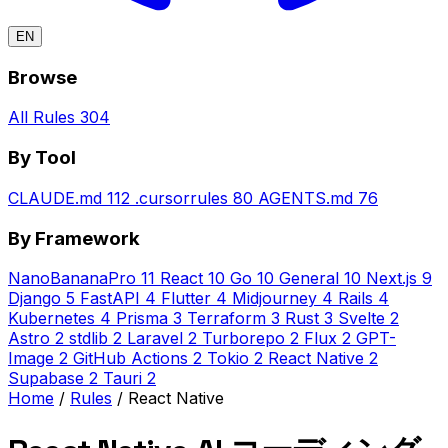
EN
Browse
All Rules
304
By Tool
CLAUDE.md
112
.cursorrules
80
AGENTS.md
76
By Framework
NanoBananaPro
11
React
10
Go
10
General
10
Next.js
9
Django
5
FastAPI
4
Flutter
4
Midjourney
4
Rails
4
Kubernetes
4
Prisma
3
Terraform
3
Rust
3
Svelte
2
Astro
2
stdlib
2
Laravel
2
Turborepo
2
Flux
2
GPT-
Image
2
GitHub Actions
2
Tokio
2
React Native
2
Supabase
2
Tauri
2
Home
/
Rules
/
React Native