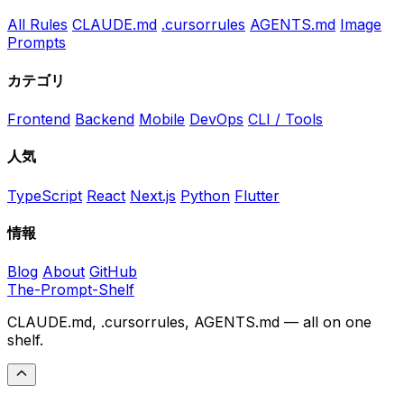
All Rules
CLAUDE.md
.cursorrules
AGENTS.md
Image
Prompts
カテゴリ
Frontend
Backend
Mobile
DevOps
CLI / Tools
人気
TypeScript
React
Next.js
Python
Flutter
情報
Blog
About
GitHub
The-Prompt-Shelf
CLAUDE.md, .cursorrules, AGENTS.md — all on one
shelf.