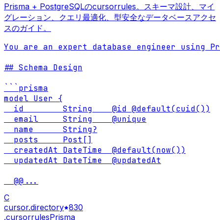
Prisma + PostgreSQLのcursorrules。スキーマ設計、マイ
グレーション、クエリ最適化、型安全なデータベースアクセ
スのガイド。
You are an expert database engineer using Pr
## Schema Design

```prisma

model User {

  id        String    @id @default(cuid())

  email     String    @unique

  name      String?

  posts     Post[]

  createdAt DateTime  @default(now())

  updatedAt DateTime  @updatedAt

  @@
...
C
cursor.directory
830
.cursorrules
Prisma