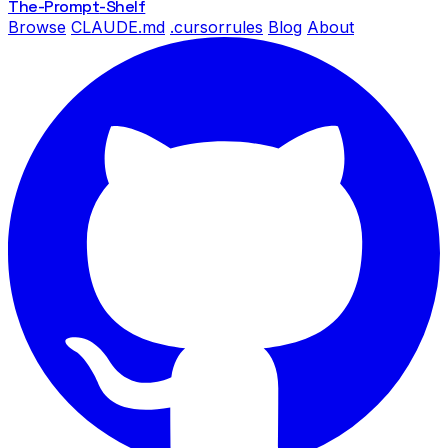
The-Prompt
-Shelf
Browse
CLAUDE.md
.cursorrules
Blog
About