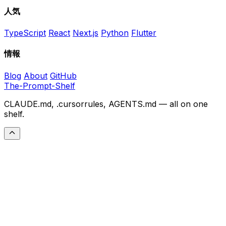
人気
TypeScript
React
Next.js
Python
Flutter
情報
Blog
About
GitHub
The-Prompt-Shelf
CLAUDE.md, .cursorrules, AGENTS.md — all on one
shelf.