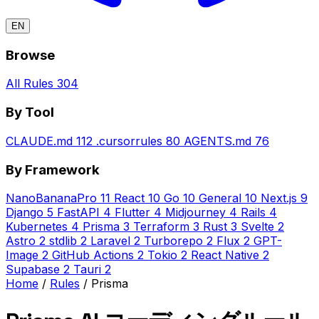
EN
Browse
All Rules
304
By Tool
CLAUDE.md
112
.cursorrules
80
AGENTS.md
76
By Framework
NanoBananaPro
11
React
10
Go
10
General
10
Next.js
9
Django
5
FastAPI
4
Flutter
4
Midjourney
4
Rails
4
Kubernetes
4
Prisma
3
Terraform
3
Rust
3
Svelte
2
Astro
2
stdlib
2
Laravel
2
Turborepo
2
Flux
2
GPT-
Image
2
GitHub Actions
2
Tokio
2
React Native
2
Supabase
2
Tauri
2
Home
/
Rules
/
Prisma