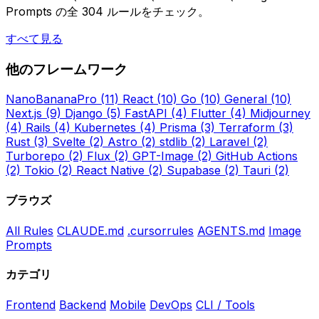
Prompts の全 304 ルールをチェック。
すべて見る
他のフレームワーク
NanoBananaPro
(11)
React
(10)
Go
(10)
General
(10)
Next.js
(9)
Django
(5)
FastAPI
(4)
Flutter
(4)
Midjourney
(4)
Rails
(4)
Kubernetes
(4)
Prisma
(3)
Terraform
(3)
Rust
(3)
Svelte
(2)
Astro
(2)
stdlib
(2)
Laravel
(2)
Turborepo
(2)
Flux
(2)
GPT-Image
(2)
GitHub Actions
(2)
Tokio
(2)
React Native
(2)
Supabase
(2)
Tauri
(2)
ブラウズ
All Rules
CLAUDE.md
.cursorrules
AGENTS.md
Image
Prompts
カテゴリ
Frontend
Backend
Mobile
DevOps
CLI / Tools