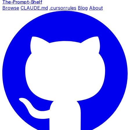
The-Prompt
-Shelf
Browse
CLAUDE.md
.cursorrules
Blog
About