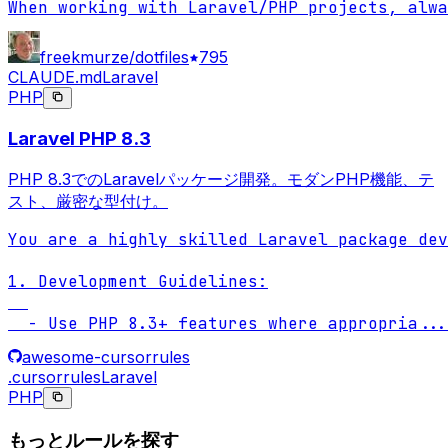
When working with Laravel/PHP projects, alw
freekmurze/dotfiles
795
CLAUDE.md
Laravel
PHP
Laravel PHP 8.3
PHP 8.3でのLaravelパッケージ開発。モダンPHP機能、テ
スト、厳密な型付け。
You are a highly skilled Laravel package dev
1. Development Guidelines:

  - Use PHP 8.3+ features where appropria
...
awesome-cursorrules
.cursorrules
Laravel
PHP
もっとルールを探す