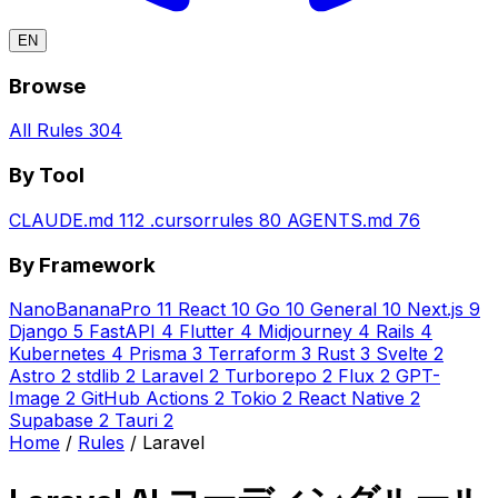
EN
Browse
All Rules
304
By Tool
CLAUDE.md
112
.cursorrules
80
AGENTS.md
76
By Framework
NanoBananaPro
11
React
10
Go
10
General
10
Next.js
9
Django
5
FastAPI
4
Flutter
4
Midjourney
4
Rails
4
Kubernetes
4
Prisma
3
Terraform
3
Rust
3
Svelte
2
Astro
2
stdlib
2
Laravel
2
Turborepo
2
Flux
2
GPT-
Image
2
GitHub Actions
2
Tokio
2
React Native
2
Supabase
2
Tauri
2
Home
/
Rules
/
Laravel