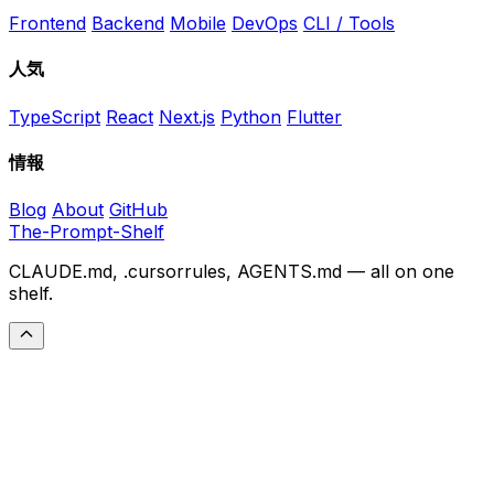
Frontend
Backend
Mobile
DevOps
CLI / Tools
人気
TypeScript
React
Next.js
Python
Flutter
情報
Blog
About
GitHub
The-Prompt-Shelf
CLAUDE.md, .cursorrules, AGENTS.md — all on one
shelf.