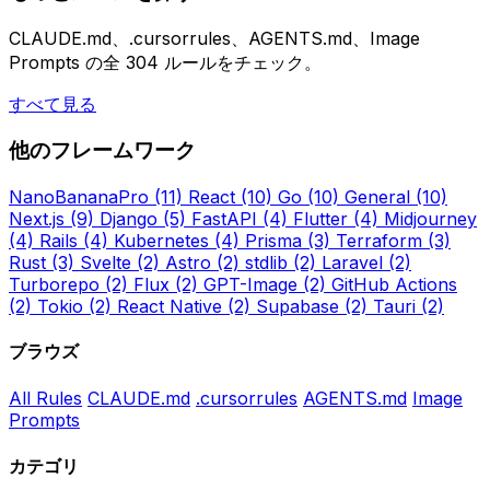
CLAUDE.md、.cursorrules、AGENTS.md、Image
Prompts の全 304 ルールをチェック。
すべて見る
他のフレームワーク
NanoBananaPro
(11)
React
(10)
Go
(10)
General
(10)
Next.js
(9)
Django
(5)
FastAPI
(4)
Flutter
(4)
Midjourney
(4)
Rails
(4)
Kubernetes
(4)
Prisma
(3)
Terraform
(3)
Rust
(3)
Svelte
(2)
Astro
(2)
stdlib
(2)
Laravel
(2)
Turborepo
(2)
Flux
(2)
GPT-Image
(2)
GitHub Actions
(2)
Tokio
(2)
React Native
(2)
Supabase
(2)
Tauri
(2)
ブラウズ
All Rules
CLAUDE.md
.cursorrules
AGENTS.md
Image
Prompts
カテゴリ