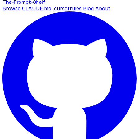
The-Prompt
-Shelf
Browse
CLAUDE.md
.cursorrules
Blog
About