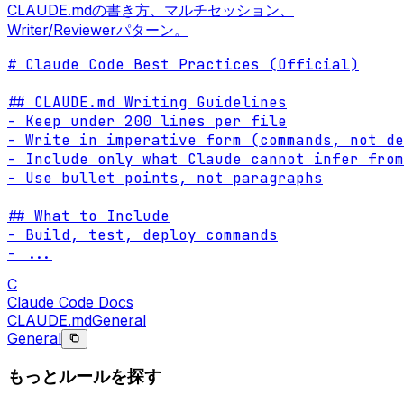
CLAUDE.mdの書き方、マルチセッション、
Writer/Reviewerパターン。
# Claude Code Best Practices (Official)

## CLAUDE.md Writing Guidelines

- Keep under 200 lines per file

- Write in imperative form (commands, not de
- Include only what Claude cannot infer from
- Use bullet points, not paragraphs

## What to Include

- Build, test, deploy commands

- 
...
C
Claude Code Docs
CLAUDE.md
General
General
もっとルールを探す