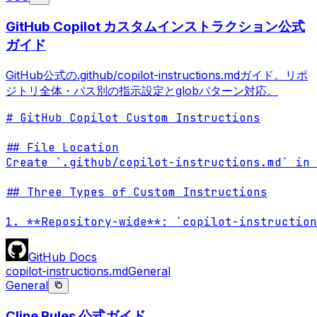
GitHub Copilot カスタムインストラクション公式
ガイド
GitHub公式の.github/copilot-instructions.mdガイド。リポ
ジトリ全体・パス別の指示設定とglobパターン対応。
# GitHub Copilot Custom Instructions

## File Location

Create `.github/copilot-instructions.md` in 
## Three Types of Custom Instructions

1. **Repository-wide**: `copilot-instruction
GitHub Docs
copilot-instructions.md
General
General
Cline Rules 公式ガイド