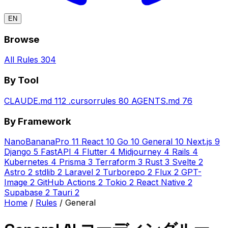
EN
Browse
All Rules
304
By Tool
CLAUDE.md
112
.cursorrules
80
AGENTS.md
76
By Framework
NanoBananaPro
11
React
10
Go
10
General
10
Next.js
9
Django
5
FastAPI
4
Flutter
4
Midjourney
4
Rails
4
Kubernetes
4
Prisma
3
Terraform
3
Rust
3
Svelte
2
Astro
2
stdlib
2
Laravel
2
Turborepo
2
Flux
2
GPT-
Image
2
GitHub Actions
2
Tokio
2
React Native
2
Supabase
2
Tauri
2
Home
/
Rules
/
General