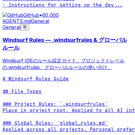
- Instructions for setting up the dev
...
GitHub
60,000
AGENTS.md
General
General
Windsurf Rules — .windsurfrules & グローバル
ルール
Windsurf IDEのルール設定ガイド。プロジェクトレベル
の.windsurfrules、グローバルルールの使い分け。
# Windsurf Rules Guide

## File Types

### Project Rules: `.windsurfrules`

Place in project root. Applied to all AI int
### Global Rules: `global_rules.md`

Applied across all projects. Personal prefer