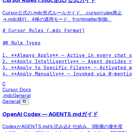
Cursor Rules (.mdc形式) 公式ガイド
Cursor公式の.mdc形式ルールガイド。.cursorrules廃止
→.mdc移行。4種の適用モード、frontmatter制御。
# Cursor Rules (.mdc Format)

## Rule Types

1. **Always Apply** — Active in every chat s
2. **Apply Intelligently** — Agent decides r
3. **Apply to Specific Files** — Activated w
4. **Apply Manually** — Invoked via @-mentio
C
Cursor Docs
.mdc
General
General
OpenAI Codex — AGENTS.mdガイド
CodexがAGENTS.mdを読み込む仕組み。3階層の優先度