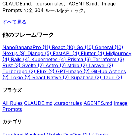
CLAUDE.md、.cursorrules、AGENTS.md、Image
Prompts の全 304 ルールをチェック。
すべて見る
他のフレームワーク
NanoBananaPro
(11)
React
(10)
Go
(10)
General
(10)
Next.js
(9)
Django
(5)
FastAPI
(4)
Flutter
(4)
Midjourney
(4)
Rails
(4)
Kubernetes
(4)
Prisma
(3)
Terraform
(3)
Rust
(3)
Svelte
(2)
Astro
(2)
stdlib
(2)
Laravel
(2)
Turborepo
(2)
Flux
(2)
GPT-Image
(2)
GitHub Actions
(2)
Tokio
(2)
React Native
(2)
Supabase
(2)
Tauri
(2)
ブラウズ
All Rules
CLAUDE.md
.cursorrules
AGENTS.md
Image
Prompts
カテゴリ
Frontend
Backend
Mobile
DevOps
CLI / Tools