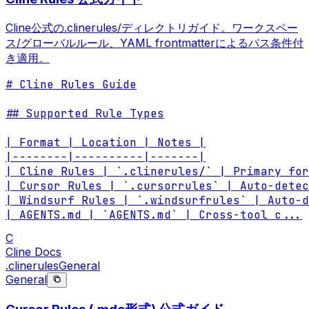
Cline公式の.clinerules/ディレクトリガイド。ワークスペー
ス/グローバルルール、YAML frontmatterによるパス条件付
き適用。
# Cline Rules Guide

## Supported Rule Types

| Format | Location | Notes |

|--------|----------|-------|

| Cline Rules | `.clinerules/` | Primary for
| Cursor Rules | `.cursorrules` | Auto-detec
| Windsurf Rules | `.windsurfrules` | Auto-d
| AGENTS.md | `AGENTS.md` | Cross-tool c
...
C
Cline Docs
.clinerules
General
General