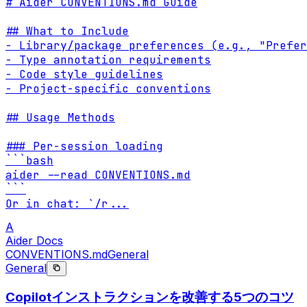
# Aider CONVENTIONS.md Guide

## What to Include

- Library/package preferences (e.g., "Prefer
- Type annotation requirements

- Code style guidelines

- Project-specific conventions

## Usage Methods

### Per-session loading

```bash

aider --read CONVENTIONS.md

```

Or in chat: `/r
...
A
Aider Docs
CONVENTIONS.md
General
General
Copilotインストラクションを改善する5つのコツ