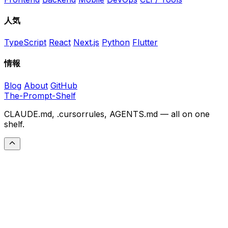
人気
TypeScript
React
Next.js
Python
Flutter
情報
Blog
About
GitHub
The-Prompt-Shelf
CLAUDE.md, .cursorrules, AGENTS.md — all on one
shelf.