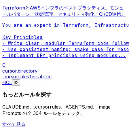
TerraformとAWSインフラのベストプラクティス。モジュ
ールパターン、状態管理、セキュリティ強化、CI/CD連携。
You are an expert in Terraform, Infrastructu
Key Principles

- Write clear, modular Terraform code follow
- Use consistent naming: snake_case for reso
- Implement DRY principles using modules
...
C
cursor.directory
.cursorrules
Terraform
HCL
もっとルールを探す
CLAUDE.md、.cursorrules、AGENTS.md、Image
Prompts の全 304 ルールをチェック。
すべて見る