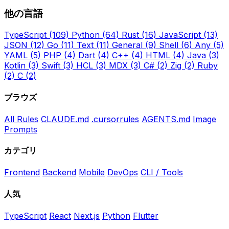
他の言語
TypeScript
(109)
Python
(64)
Rust
(16)
JavaScript
(13)
JSON
(12)
Go
(11)
Text
(11)
General
(9)
Shell
(6)
Any
(5)
YAML
(5)
PHP
(4)
Dart
(4)
C++
(4)
HTML
(4)
Java
(3)
Kotlin
(3)
Swift
(3)
HCL
(3)
MDX
(3)
C#
(2)
Zig
(2)
Ruby
(2)
C
(2)
ブラウズ
All Rules
CLAUDE.md
.cursorrules
AGENTS.md
Image
Prompts
カテゴリ
Frontend
Backend
Mobile
DevOps
CLI / Tools
人気
TypeScript
React
Next.js
Python
Flutter