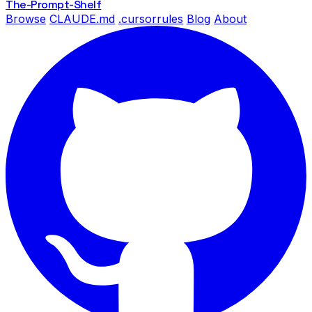
The-Prompt
-Shelf
Browse
CLAUDE.md
.cursorrules
Blog
About