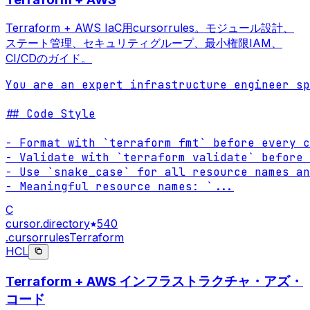
Terraform + AWS IaC用cursorrules。モジュール設計、
ステート管理、セキュリティグループ、最小権限IAM、
CI/CDのガイド。
You are an expert infrastructure engineer sp
## Code Style

- Format with `terraform fmt` before every c
- Validate with `terraform validate` before 
- Use `snake_case` for all resource names an
- Meaningful resource names: `
...
C
cursor.directory
540
.cursorrules
Terraform
HCL
Terraform + AWS インフラストラクチャ・アズ・
コード