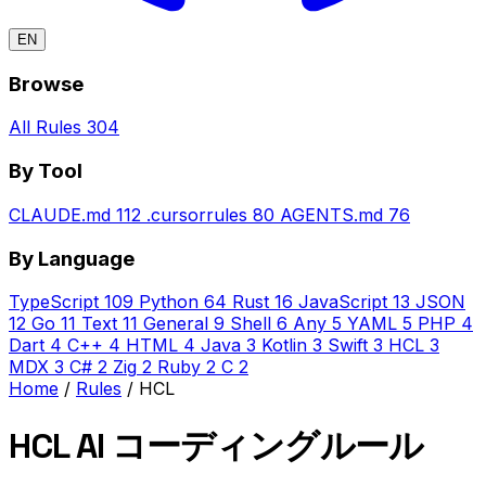
EN
Browse
All Rules
304
By Tool
CLAUDE.md
112
.cursorrules
80
AGENTS.md
76
By Language
TypeScript
109
Python
64
Rust
16
JavaScript
13
JSON
12
Go
11
Text
11
General
9
Shell
6
Any
5
YAML
5
PHP
4
Dart
4
C++
4
HTML
4
Java
3
Kotlin
3
Swift
3
HCL
3
MDX
3
C#
2
Zig
2
Ruby
2
C
2
Home
/
Rules
/
HCL
HCL AI コーディングルール