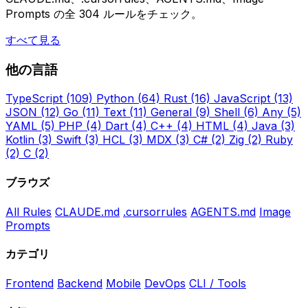
Prompts の全 304 ルールをチェック。
すべて見る
他の言語
TypeScript
(109)
Python
(64)
Rust
(16)
JavaScript
(13)
JSON
(12)
Go
(11)
Text
(11)
General
(9)
Shell
(6)
Any
(5)
YAML
(5)
PHP
(4)
Dart
(4)
C++
(4)
HTML
(4)
Java
(3)
Kotlin
(3)
Swift
(3)
HCL
(3)
MDX
(3)
C#
(2)
Zig
(2)
Ruby
(2)
C
(2)
ブラウズ
All Rules
CLAUDE.md
.cursorrules
AGENTS.md
Image
Prompts
カテゴリ
Frontend
Backend
Mobile
DevOps
CLI / Tools