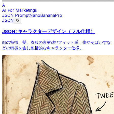
A
AI For Marketings
JSON Prompt
NanoBananaPro
JSON
JSON: キャラクターデザイン（フル仕様）
顔の特徴、髪、衣服の素材/柄/フィット感、傷やそばかすな
どの特徴を含む包括的なキャラクター仕様。