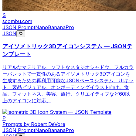
S
scombu.com
JSON Prompt
NanoBananaPro
JSON
アイソメトリック3Dアイコンシステム — JSONテ
ンプレート
リアルなマテリアル、ソフトなスタジオシャドウ、フルカラ
ーパレットで一貫性のあるアイソメトリック3Dアイコンを
生成するための再利用可能なJSONベースシステム。UIキッ
ト、製品ビジュアル、オンボーディングイラスト向け。食
品、フィットネス、美容、旅行、クリエイティブなど60以
上のアイコンに対応。
P
Prompts by Robert DeVore
JSON Prompt
NanoBananaPro