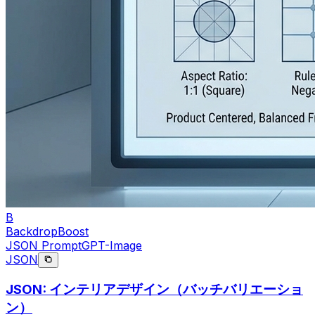
B
BackdropBoost
JSON Prompt
GPT-Image
JSON
JSON: インテリアデザイン（バッチバリエーショ
ン）