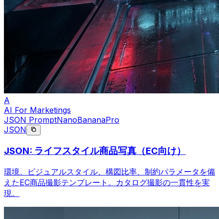
A
AI For Marketings
JSON Prompt
NanoBananaPro
JSON
JSON: ライフスタイル商品写真（EC向け）
環境、ビジュアルスタイル、構図比率、制約パラメータを備
えたEC商品撮影テンプレート。カタログ撮影の一貫性を実
現。