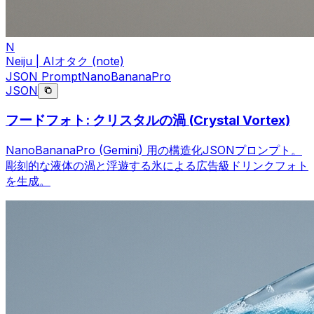
N
Neiju | AIオタク (note)
JSON Prompt
NanoBananaPro
JSON
フードフォト: クリスタルの渦 (Crystal Vortex)
NanoBananaPro (Gemini) 用の構造化JSONプロンプト。
彫刻的な液体の渦と浮遊する氷による広告級ドリンクフォト
を生成。