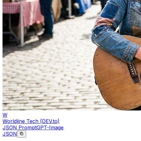
W
Worldline Tech (DEV.to)
JSON Prompt
GPT-Image
JSON