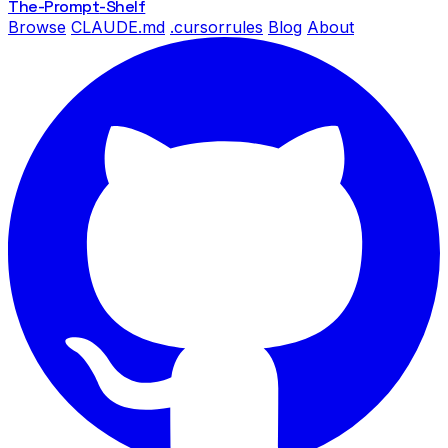
The-Prompt
-Shelf
Browse
CLAUDE.md
.cursorrules
Blog
About