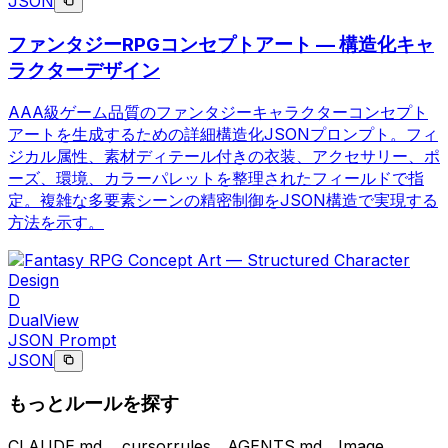
JSON
ファンタジーRPGコンセプトアート — 構造化キャ
ラクターデザイン
AAA級ゲーム品質のファンタジーキャラクターコンセプト
アートを生成するための詳細構造化JSONプロンプト。フィ
ジカル属性、素材ディテール付きの衣装、アクセサリー、ポ
ーズ、環境、カラーパレットを整理されたフィールドで指
定。複雑な多要素シーンの精密制御をJSON構造で実現する
方法を示す。
D
DualView
JSON Prompt
JSON
もっとルールを探す
CLAUDE.md、.cursorrules、AGENTS.md、Image