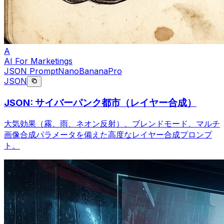
A
AI For Marketings
JSON Prompt
NanoBananaPro
JSON
JSON: サイバーパンク都市（レイヤー合成）
大気効果（霧、雨、ネオン反射）、ブレンドモード、マルチ
画像合成パラメータを備えた高度なレイヤー合成プロンプ
ト。