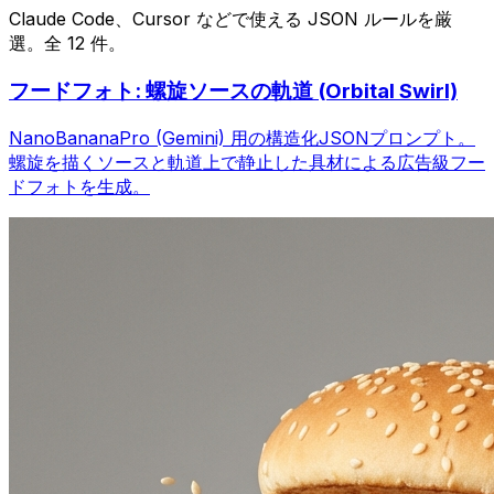
Claude Code、Cursor などで使える JSON ルールを厳
選。全 12 件。
フードフォト: 螺旋ソースの軌道 (Orbital Swirl)
NanoBananaPro (Gemini) 用の構造化JSONプロンプト。
螺旋を描くソースと軌道上で静止した具材による広告級フー
ドフォトを生成。