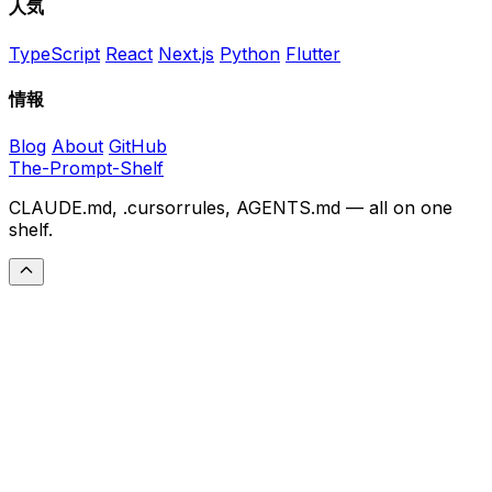
人気
TypeScript
React
Next.js
Python
Flutter
情報
Blog
About
GitHub
The-Prompt-Shelf
CLAUDE.md, .cursorrules, AGENTS.md — all on one
shelf.