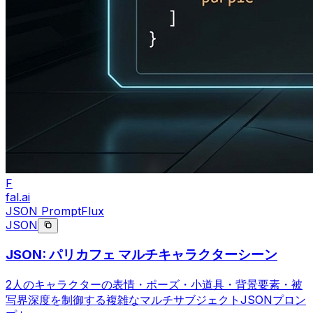
F
fal.ai
JSON Prompt
Flux
JSON
JSON: パリカフェ マルチキャラクターシーン
2人のキャラクターの表情・ポーズ・小道具・背景要素・被
写界深度を制御する複雑なマルチサブジェクトJSONプロン