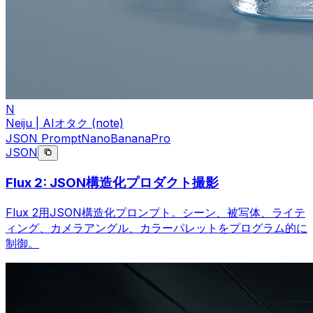
N
Neiju | AIオタク (note)
JSON Prompt
NanoBananaPro
JSON
Flux 2: JSON構造化プロダクト撮影
Flux 2用JSON構造化プロンプト。シーン、被写体、ライテ
ィング、カメラアングル、カラーパレットをプログラム的に
制御。