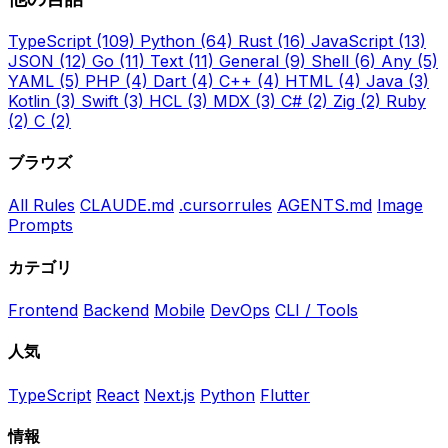
TypeScript
(109)
Python
(64)
Rust
(16)
JavaScript
(13)
JSON
(12)
Go
(11)
Text
(11)
General
(9)
Shell
(6)
Any
(5)
YAML
(5)
PHP
(4)
Dart
(4)
C++
(4)
HTML
(4)
Java
(3)
Kotlin
(3)
Swift
(3)
HCL
(3)
MDX
(3)
C#
(2)
Zig
(2)
Ruby
(2)
C
(2)
ブラウズ
All Rules
CLAUDE.md
.cursorrules
AGENTS.md
Image
Prompts
カテゴリ
Frontend
Backend
Mobile
DevOps
CLI / Tools
人気
TypeScript
React
Next.js
Python
Flutter
情報