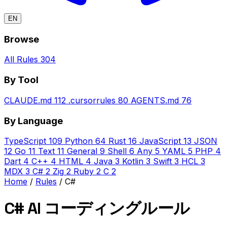
EN
Browse
All Rules
304
By Tool
CLAUDE.md
112
.cursorrules
80
AGENTS.md
76
By Language
TypeScript
109
Python
64
Rust
16
JavaScript
13
JSON
12
Go
11
Text
11
General
9
Shell
6
Any
5
YAML
5
PHP
4
Dart
4
C++
4
HTML
4
Java
3
Kotlin
3
Swift
3
HCL
3
MDX
3
C#
2
Zig
2
Ruby
2
C
2
Home
/
Rules
/
C#
C# AI コーディングルール