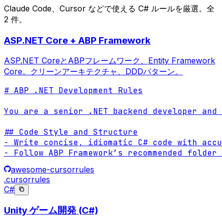
Claude Code、Cursor などで使える C# ルールを厳選。全
2 件。
ASP.NET Core + ABP Framework
ASP.NET CoreとABPフレームワーク、Entity Framework
Core。クリーンアーキテクチャ、DDDパターン。
# ABP .NET Development Rules

You are a senior .NET backend developer and 
## Code Style and Structure

- Write concise, idiomatic C# code with accu
- Follow ABP Framework’s recommended folder 
awesome-cursorrules
.cursorrules
C#
Unity ゲーム開発 (C#)