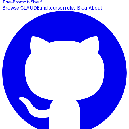
The-Prompt
-Shelf
Browse
CLAUDE.md
.cursorrules
Blog
About