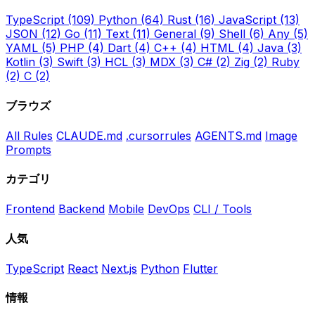
TypeScript
(109)
Python
(64)
Rust
(16)
JavaScript
(13)
JSON
(12)
Go
(11)
Text
(11)
General
(9)
Shell
(6)
Any
(5)
YAML
(5)
PHP
(4)
Dart
(4)
C++
(4)
HTML
(4)
Java
(3)
Kotlin
(3)
Swift
(3)
HCL
(3)
MDX
(3)
C#
(2)
Zig
(2)
Ruby
(2)
C
(2)
ブラウズ
All Rules
CLAUDE.md
.cursorrules
AGENTS.md
Image
Prompts
カテゴリ
Frontend
Backend
Mobile
DevOps
CLI / Tools
人気
TypeScript
React
Next.js
Python
Flutter
情報