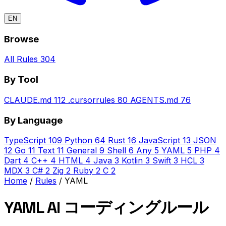
EN
Browse
All Rules
304
By Tool
CLAUDE.md
112
.cursorrules
80
AGENTS.md
76
By Language
TypeScript
109
Python
64
Rust
16
JavaScript
13
JSON
12
Go
11
Text
11
General
9
Shell
6
Any
5
YAML
5
PHP
4
Dart
4
C++
4
HTML
4
Java
3
Kotlin
3
Swift
3
HCL
3
MDX
3
C#
2
Zig
2
Ruby
2
C
2
Home
/
Rules
/
YAML
YAML AI コーディングルール