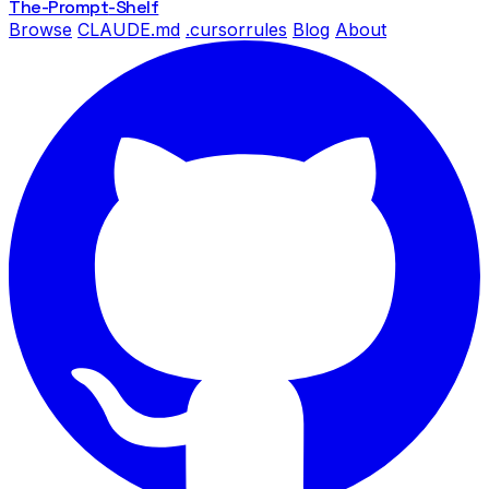
The-Prompt
-Shelf
Browse
CLAUDE.md
.cursorrules
Blog
About