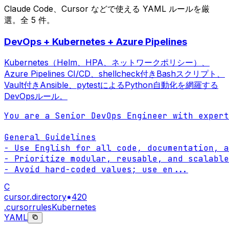
Claude Code、Cursor などで使える YAML ルールを厳
選。全 5 件。
DevOps + Kubernetes + Azure Pipelines
Kubernetes（Helm、HPA、ネットワークポリシー）、
Azure Pipelines CI/CD、shellcheck付きBashスクリプト、
Vault付きAnsible、pytestによるPython自動化を網羅する
DevOpsルール。
You are a Senior DevOps Engineer with expert
General Guidelines

- Use English for all code, documentation, a
- Prioritize modular, reusable, and scalable
- Avoid hard-coded values; use en
...
C
cursor.directory
420
.cursorrules
Kubernetes
YAML