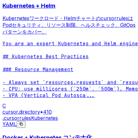
Kubernetes + Helm
Kubernetesワークロード・Helmチャートのcursorrulesは
Podセキュリティ、リソース制限、ヘルスチェック、GitOps
パターンをカバー。
You are an expert Kubernetes and Helm engine
## Kubernetes Best Practices

### Resource Management

- Always set `resources.requests` and `resou
- CPU: use millicores (`250m`, `500m`). Memo
- VPA (Vertical Pod Autosca
...
C
cursor.directory
410
.cursorrules
Kubernetes
YAML
Docker + Kubernetes コンテナ化