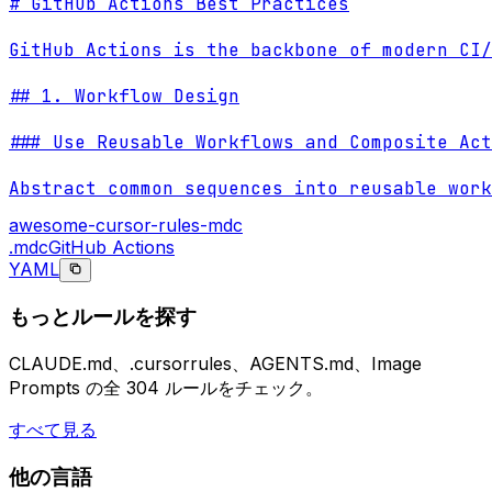
# GitHub Actions Best Practices

GitHub Actions is the backbone of modern CI/
## 1. Workflow Design

### Use Reusable Workflows and Composite Act
Abstract common sequences into reusable work
awesome-cursor-rules-mdc
.mdc
GitHub Actions
YAML
もっとルールを探す
CLAUDE.md、.cursorrules、AGENTS.md、Image
Prompts の全 304 ルールをチェック。
すべて見る
他の言語