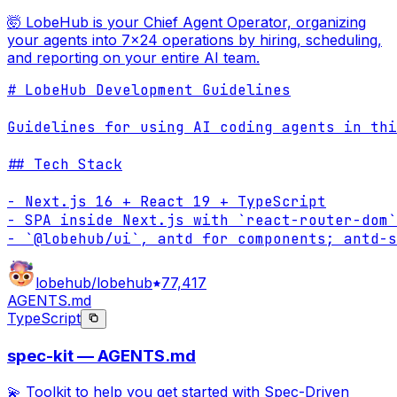
🤯 LobeHub is your Chief Agent Operator, organizing
your agents into 7×24 operations by hiring, scheduling,
and reporting on your entire AI team.
# LobeHub Development Guidelines

Guidelines for using AI coding agents in thi
## Tech Stack

- Next.js 16 + React 19 + TypeScript

- SPA inside Next.js with `react-router-dom`

- `@lobehub/ui`, antd for components; antd-s
lobehub/lobehub
77,417
AGENTS.md
TypeScript
spec-kit — AGENTS.md
💫 Toolkit to help you get started with Spec-Driven