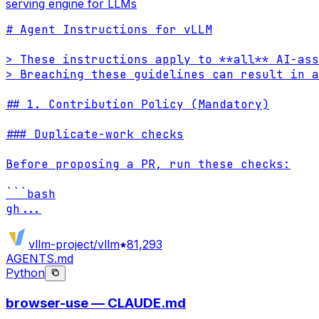
serving engine for LLMs
# Agent Instructions for vLLM

> These instructions apply to **all** AI-ass
> Breaching these guidelines can result in a
## 1. Contribution Policy (Mandatory)

### Duplicate-work checks

Before proposing a PR, run these checks:

```bash

gh
...
vllm-project/vllm
81,293
AGENTS.md
Python
browser-use — CLAUDE.md