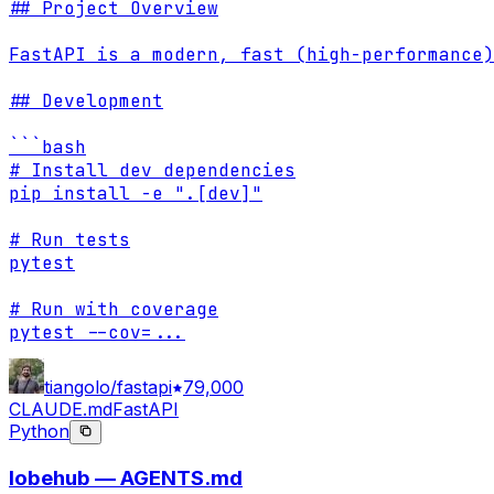
## Project Overview

FastAPI is a modern, fast (high-performance)
## Development

```bash

# Install dev dependencies

pip install -e ".[dev]"

# Run tests

pytest

# Run with coverage

pytest --cov=
...
tiangolo/fastapi
79,000
CLAUDE.md
FastAPI
Python
lobehub — AGENTS.md