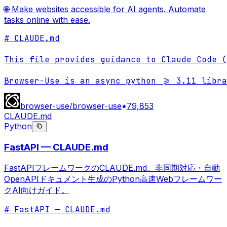
🌐 Make websites accessible for AI agents. Automate
tasks online with ease.
# CLAUDE.md

This file provides guidance to Claude Code (
Browser-Use is an async python >= 3.11 libra
browser-use/browser-use
79,853
CLAUDE.md
Python
FastAPI — CLAUDE.md
FastAPIフレームワークのCLAUDE.md。非同期対応・自動
OpenAPIドキュメント生成のPython高速Webフレームワー
クAI向けガイド。
# FastAPI — CLAUDE.md
