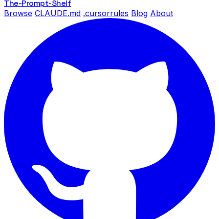
The-Prompt
-Shelf
Browse
CLAUDE.md
.cursorrules
Blog
About