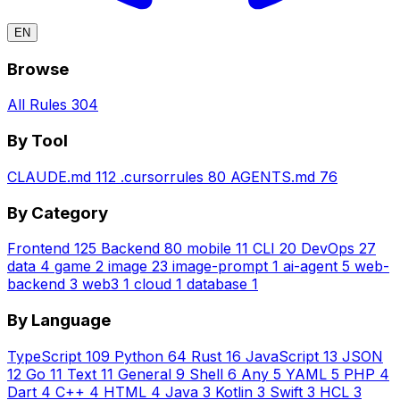
EN
Browse
All Rules
304
By Tool
CLAUDE.md
112
.cursorrules
80
AGENTS.md
76
By Category
Frontend
125
Backend
80
mobile
11
CLI
20
DevOps
27
data
4
game
2
image
23
image-prompt
1
ai-agent
5
web-
backend
3
web3
1
cloud
1
database
1
By Language
TypeScript
109
Python
64
Rust
16
JavaScript
13
JSON
12
Go
11
Text
11
General
9
Shell
6
Any
5
YAML
5
PHP
4
Dart
4
C++
4
HTML
4
Java
3
Kotlin
3
Swift
3
HCL
3