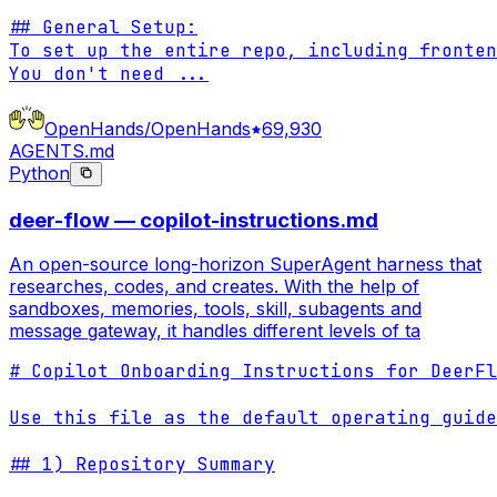
## General Setup:

To set up the entire repo, including fronten
You don't need 
...
OpenHands/OpenHands
69,930
AGENTS.md
Python
deer-flow — copilot-instructions.md
An open-source long-horizon SuperAgent harness that
researches, codes, and creates. With the help of
sandboxes, memories, tools, skill, subagents and
message gateway, it handles different levels of ta
# Copilot Onboarding Instructions for DeerFl
Use this file as the default operating guide
## 1) Repository Summary
