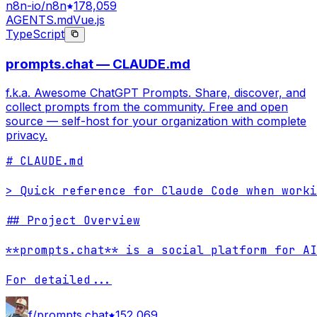
n8n-io/n8n
178,059
AGENTS.md
Vue.js
TypeScript
prompts.chat — CLAUDE.md
f.k.a. Awesome ChatGPT Prompts. Share, discover, and
collect prompts from the community. Free and open
source — self-host for your organization with complete
privacy.
# CLAUDE.md

> Quick reference for Claude Code when worki
## Project Overview

**prompts.chat** is a social platform for AI
For detailed
...
f/prompts.chat
152,069