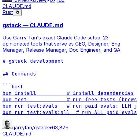
ruvnet/RuView
67,183
CLAUDE.md
Rust
gstack — CLAUDE.md
Use Garry Tan's exact Claude Code setup: 23
opinionated tools that serve as CEO, Designer, Eng
Manager, Release Manager, Doc Engineer, and QA
# gstack development

## Commands

```bash

bun install          # install dependencies

bun test             # run free tests (brows
bun run test:evals   # run paid evals: LLM j
bun run test:evals:all  # run ALL paid evals
garrytan/gstack
63,876
CLAUDE.md