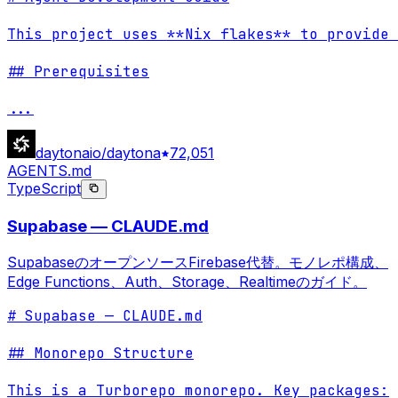
This project uses **Nix flakes** to provide 
## Prerequisites

...
daytonaio/daytona
72,051
AGENTS.md
TypeScript
Supabase — CLAUDE.md
SupabaseのオープンソースFirebase代替。モノレポ構成、
Edge Functions、Auth、Storage、Realtimeのガイド。
# Supabase — CLAUDE.md

## Monorepo Structure

This is a Turborepo monorepo. Key packages:
