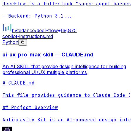
DeerFlow is a full-stack "super agent harnes
- Backend: Python 3.1
...
bytedance/deer-flow
69,875
copilot-instructions.md
Python
ui-ux-pro-max-skill — CLAUDE.md
An AI SKILL that provide design intelligence for building
professional UI/UX multiple platforms
# CLAUDE.md

This file provides guidance to Claude Code (
## Project Overview

Antigravity Kit is an AI-powered design inte