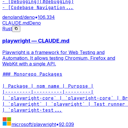
- [Debugging](#debugging)

- [Codebase Navigation
...
denoland/deno
106,334
CLAUDE.md
Deno
Rust
playwright — CLAUDE.md
Playwright is a framework for Web Testing and
Automation. It allows testing Chromium, Firefox and
WebKit with a single API.
### Monorepo Packages

| Package | npm name | Purpose |

|---------|----------|---------|

| `playwright-core` | `playwright-core` | Br
| `playwright` | `playwright` | Test runner 
| `playwright-test
...
microsoft/playwright
92,039