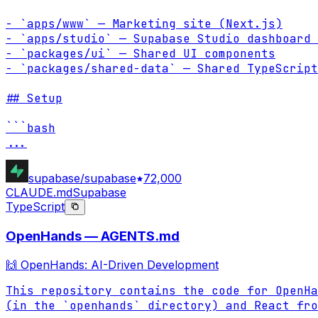
- `apps/www` — Marketing site (Next.js)

- `apps/studio` — Supabase Studio dashboard 
- `packages/ui` — Shared UI components

- `packages/shared-data` — Shared TypeScript
## Setup

...
supabase/supabase
72,000
CLAUDE.md
Supabase
TypeScript
OpenHands — AGENTS.md
🙌 OpenHands: AI-Driven Development
This repository contains the code for OpenHa
(in the `openhands` directory) and React fro