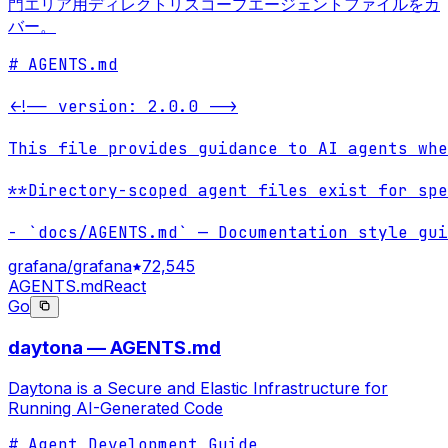
門エリア用ディレクトリスコープエージェントファイルをカ
バー。
# AGENTS.md

<!-- version: 2.0.0 -->

This file provides guidance to AI agents whe
**Directory-scoped agent files exist for spe
- `docs/AGENTS.md` — Documentation style gui
grafana/grafana
72,545
AGENTS.md
React
Go
daytona — AGENTS.md
Daytona is a Secure and Elastic Infrastructure for
Running AI-Generated Code
# Agent Development Guide
