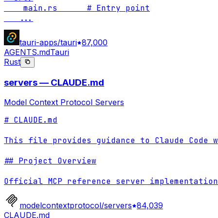
    main.rs      # Entry point

...
tauri-apps/tauri
87,000
AGENTS.md
Tauri
Rust
servers — CLAUDE.md
Model Context Protocol Servers
# CLAUDE.md

This file provides guidance to Claude Code w
## Project Overview

Official MCP reference server implementation
modelcontextprotocol/servers
84,039
CLAUDE.md