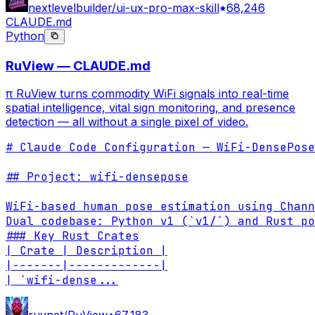
nextlevelbuilder/ui-ux-pro-max-skill
68,246
CLAUDE.md
Python
RuView — CLAUDE.md
π RuView turns commodity WiFi signals into real-time
spatial intelligence, vital sign monitoring, and presence
detection — all without a single pixel of video.
# Claude Code Configuration — WiFi-DensePose
## Project: wifi-densepose

WiFi-based human pose estimation using Chann
Dual codebase: Python v1 (`v1/`) and Rust po
### Key Rust Crates

| Crate | Description |

|-------|-------------|

| `wifi-dense
...