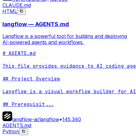
CLAUDE.md
HTML
langflow — AGENTS.md
Langflow is a powerful tool for building and deploying
AI-powered agents and workflows.
# AGENTS.md

This file provides guidance to AI coding age
## Project Overview

Langflow is a visual workflow builder for AI
## Prerequisit
...
langflow-ai/langflow
145,340
AGENTS.md
Python