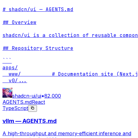
# shadcn/ui — AGENTS.md

## Overview

shadcn/ui is a collection of reusable compon
## Repository Structure

```

apps/

  www/          # Documentation site (Next.j
  v0/
...
shadcn-ui/ui
82,000
AGENTS.md
React
TypeScript
vllm — AGENTS.md
A high-throughput and memory-efficient inference and