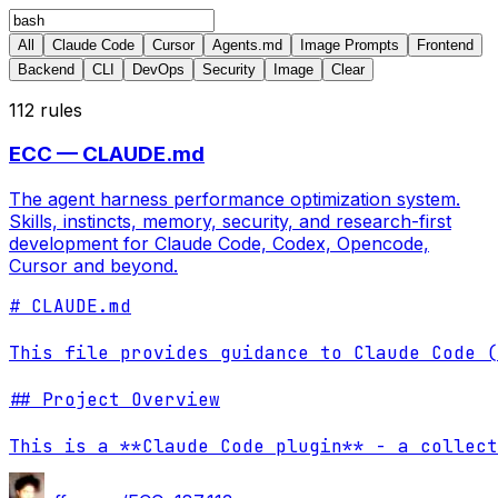
All
Claude Code
Cursor
Agents.md
Image Prompts
Frontend
Backend
CLI
DevOps
Security
Image
Clear
112
rules
ECC — CLAUDE.md
The agent harness performance optimization system.
Skills, instincts, memory, security, and research-first
development for Claude Code, Codex, Opencode,
Cursor and beyond.
# CLAUDE.md

This file provides guidance to Claude Code (
## Project Overview

This is a **Claude Code plugin** - a collect