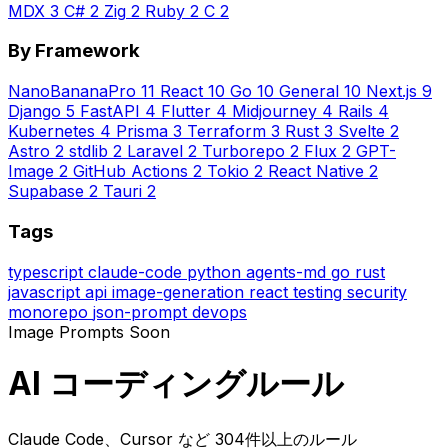
MDX
3
C#
2
Zig
2
Ruby
2
C
2
By Framework
NanoBananaPro
11
React
10
Go
10
General
10
Next.js
9
Django
5
FastAPI
4
Flutter
4
Midjourney
4
Rails
4
Kubernetes
4
Prisma
3
Terraform
3
Rust
3
Svelte
2
Astro
2
stdlib
2
Laravel
2
Turborepo
2
Flux
2
GPT-
Image
2
GitHub Actions
2
Tokio
2
React Native
2
Supabase
2
Tauri
2
Tags
typescript
claude-code
python
agents-md
go
rust
javascript
api
image-generation
react
testing
security
monorepo
json-prompt
devops
Image Prompts
Soon
AI コーディングルール
Claude Code、Cursor など 304件以上のルール