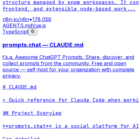
structure managed by pnpm workspaces. It con
frontend, and extensible node-based work
...
n8n-io/n8n
178,059
AGENTS.md
Vue.js
TypeScript
prompts.chat — CLAUDE.md
f.k.a. Awesome ChatGPT Prompts. Share, discover, and
collect prompts from the community. Free and open
source — self-host for your organization with complete
privacy.
# CLAUDE.md

> Quick reference for Claude Code when worki
## Project Overview

**prompts.chat** is a social platform for AI