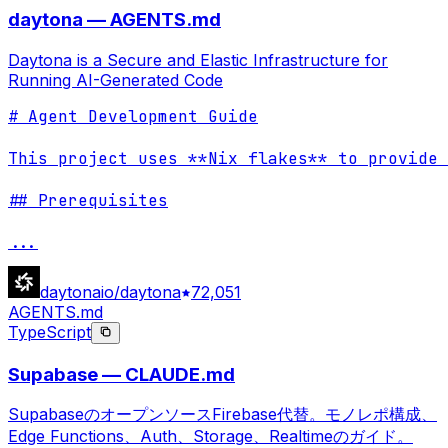
daytona — AGENTS.md
Daytona is a Secure and Elastic Infrastructure for
Running AI-Generated Code
# Agent Development Guide

This project uses **Nix flakes** to provide 
## Prerequisites

...
daytonaio/daytona
72,051
AGENTS.md
TypeScript
Supabase — CLAUDE.md
SupabaseのオープンソースFirebase代替。モノレポ構成、
Edge Functions、Auth、Storage、Realtimeのガイド。