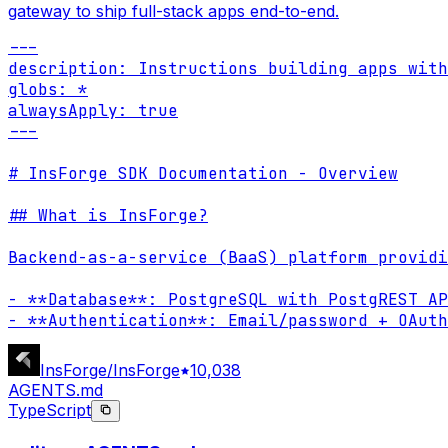
gateway to ship full-stack apps end-to-end.
---

description: Instructions building apps with
globs: *

alwaysApply: true

---

# InsForge SDK Documentation - Overview

## What is InsForge?

Backend-as-a-service (BaaS) platform providi
- **Database**: PostgreSQL with PostgREST AP
- **Authentication**: Email/password + OAuth
InsForge/InsForge
10,038
AGENTS.md
TypeScript