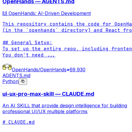
OpenHands — AGENTS.md
🙌 OpenHands: AI-Driven Development
This repository contains the code for OpenHa
(in the `openhands` directory) and React fro
## General Setup:

To set up the entire repo, including fronten
You don't need 
...
OpenHands/OpenHands
69,930
AGENTS.md
Python
ui-ux-pro-max-skill — CLAUDE.md
An AI SKILL that provide design intelligence for building
professional UI/UX multiple platforms
# CLAUDE.md
