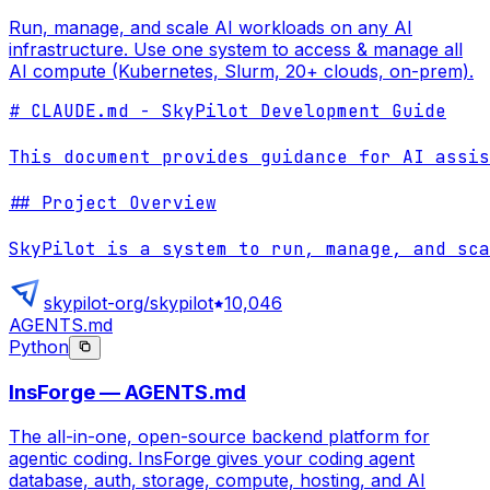
Run, manage, and scale AI workloads on any AI
infrastructure. Use one system to access & manage all
AI compute (Kubernetes, Slurm, 20+ clouds, on-prem).
# CLAUDE.md - SkyPilot Development Guide

This document provides guidance for AI assis
## Project Overview

SkyPilot is a system to run, manage, and sca
skypilot-org/skypilot
10,046
AGENTS.md
Python
InsForge — AGENTS.md
The all-in-one, open-source backend platform for
agentic coding. InsForge gives your coding agent
database, auth, storage, compute, hosting, and AI