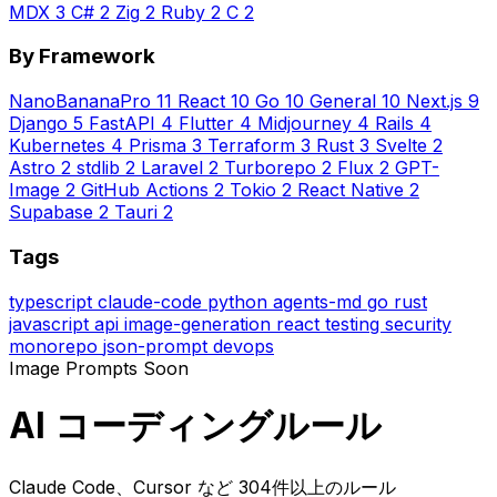
MDX
3
C#
2
Zig
2
Ruby
2
C
2
By Framework
NanoBananaPro
11
React
10
Go
10
General
10
Next.js
9
Django
5
FastAPI
4
Flutter
4
Midjourney
4
Rails
4
Kubernetes
4
Prisma
3
Terraform
3
Rust
3
Svelte
2
Astro
2
stdlib
2
Laravel
2
Turborepo
2
Flux
2
GPT-
Image
2
GitHub Actions
2
Tokio
2
React Native
2
Supabase
2
Tauri
2
Tags
typescript
claude-code
python
agents-md
go
rust
javascript
api
image-generation
react
testing
security
monorepo
json-prompt
devops
Image Prompts
Soon
AI コーディングルール
Claude Code、Cursor など 304件以上のルール