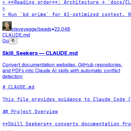
> **Reading order**: Architecture → `docs/CL
>

> Run `bd prime` for AI-optimized context. R
steveyegge/beads
23,048
CLAUDE.md
Go
Skill_Seekers — CLAUDE.md
Convert documentation websites, GitHub repositories,
and PDFs into Claude AI skills with automatic conflict
detection
# CLAUDE.md

This file provides guidance to Claude Code (
## Project Overview

**Skill Seekers** converts documentation fro