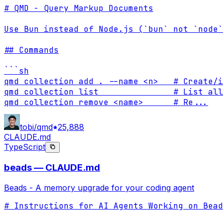
# QMD - Query Markup Documents

Use Bun instead of Node.js (`bun` not `node`
## Commands

```sh

qmd collection add . --name <n>   # Create/i
qmd collection list               # List all
qmd collection remove <name>      # Re
...
tobi/qmd
25,888
CLAUDE.md
TypeScript
beads — CLAUDE.md
Beads - A memory upgrade for your coding agent
# Instructions for AI Agents Working on Bead