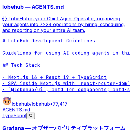
lobehub — AGENTS.md
🤯 LobeHub is your Chief Agent Operator, organizing
your agents into 7×24 operations by hiring, scheduling,
and reporting on your entire AI team.
# LobeHub Development Guidelines

Guidelines for using AI coding agents in thi
## Tech Stack

- Next.js 16 + React 19 + TypeScript

- SPA inside Next.js with `react-router-dom`

- `@lobehub/ui`, antd for components; antd-s
lobehub/lobehub
77,417
AGENTS.md
TypeScript
Grafana — オブザーバビリティプラットフォーム