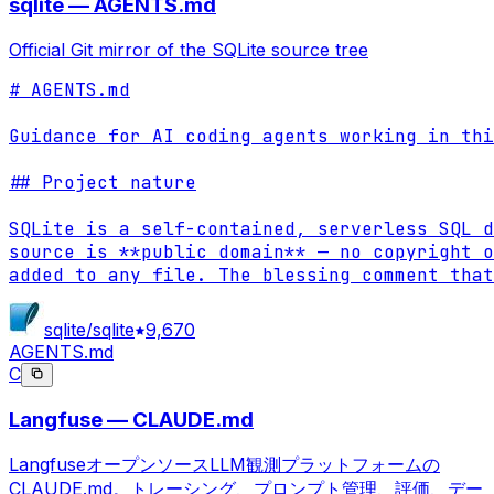
sqlite — AGENTS.md
Official Git mirror of the SQLite source tree
# AGENTS.md

Guidance for AI coding agents working in thi
## Project nature

SQLite is a self-contained, serverless SQL d
source is **public domain** — no copyright o
added to any file. The blessing comment that
sqlite/sqlite
9,670
AGENTS.md
C
Langfuse — CLAUDE.md
LangfuseオープンソースLLM観測プラットフォームの
CLAUDE.md。トレーシング、プロンプト管理、評価、デー