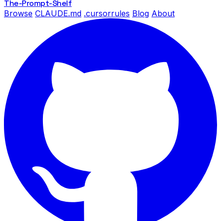
The-Prompt
-Shelf
Browse
CLAUDE.md
.cursorrules
Blog
About