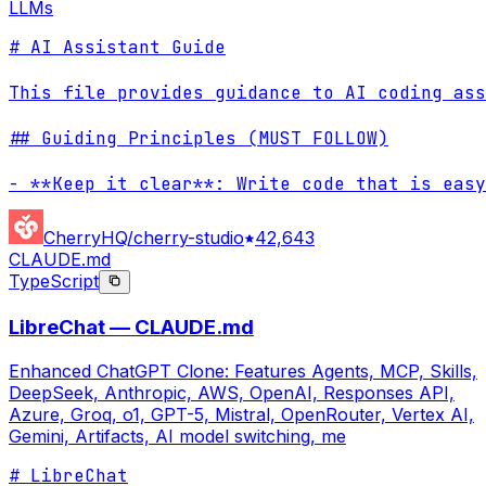
LLMs
# AI Assistant Guide

This file provides guidance to AI coding ass
## Guiding Principles (MUST FOLLOW)

- **Keep it clear**: Write code that is easy
CherryHQ/cherry-studio
42,643
CLAUDE.md
TypeScript
LibreChat — CLAUDE.md
Enhanced ChatGPT Clone: Features Agents, MCP, Skills,
DeepSeek, Anthropic, AWS, OpenAI, Responses API,
Azure, Groq, o1, GPT-5, Mistral, OpenRouter, Vertex AI,
Gemini, Artifacts, AI model switching, me
# LibreChat
