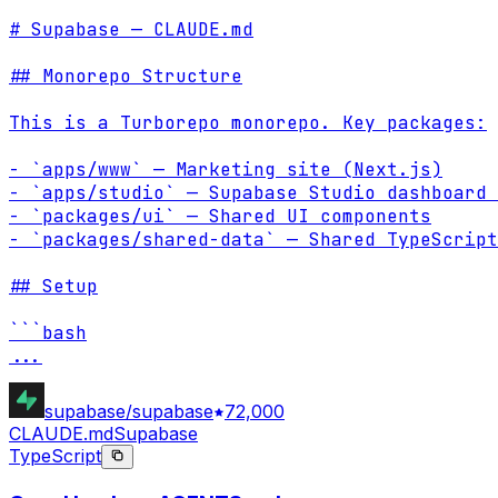
# Supabase — CLAUDE.md

## Monorepo Structure

This is a Turborepo monorepo. Key packages:

- `apps/www` — Marketing site (Next.js)

- `apps/studio` — Supabase Studio dashboard 
- `packages/ui` — Shared UI components

- `packages/shared-data` — Shared TypeScript
## Setup

...
supabase/supabase
72,000
CLAUDE.md
Supabase
TypeScript