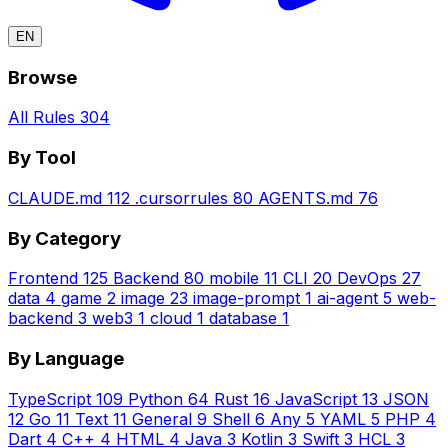
EN
Browse
All Rules
304
By Tool
CLAUDE.md
112
.cursorrules
80
AGENTS.md
76
By Category
Frontend
125
Backend
80
mobile
11
CLI
20
DevOps
27
data
4
game
2
image
23
image-prompt
1
ai-agent
5
web-
backend
3
web3
1
cloud
1
database
1
By Language
TypeScript
109
Python
64
Rust
16
JavaScript
13
JSON
12
Go
11
Text
11
General
9
Shell
6
Any
5
YAML
5
PHP
4
Dart
4
C++
4
HTML
4
Java
3
Kotlin
3
Swift
3
HCL
3