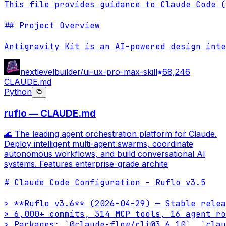
This file provides guidance to Claude Code (
## Project Overview

Antigravity Kit is an AI-powered design inte
nextlevelbuilder/ui-ux-pro-max-skill
68,246
CLAUDE.md
Python
ruflo — CLAUDE.md
🌊 The leading agent orchestration platform for Claude.
Deploy intelligent multi-agent swarms, coordinate
autonomous workflows, and build conversational AI
systems. Features enterprise-grade archite
# Claude Code Configuration - Ruflo v3.5

> **Ruflo v3.6** (2026-04-29) — Stable relea
> 6,000+ commits, 314 MCP tools, 16 agent ro
> Packages: `@claude-flow/cli@3.6.10`, `clau