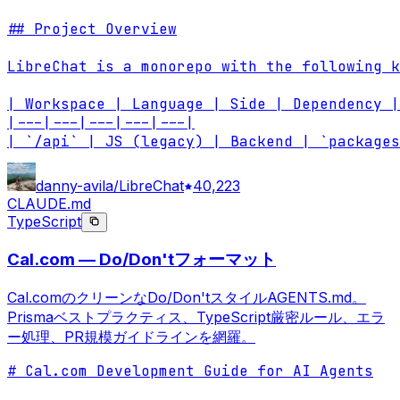
## Project Overview

LibreChat is a monorepo with the following k
| Workspace | Language | Side | Dependency |
|---|---|---|---|---|

| `/api` | JS (legacy) | Backend | `packages
danny-avila/LibreChat
40,223
CLAUDE.md
TypeScript
Cal.com — Do/Don'tフォーマット
Cal.comのクリーンなDo/Don'tスタイルAGENTS.md。
Prismaベストプラクティス、TypeScript厳密ルール、エラ
ー処理、PR規模ガイドラインを網羅。
# Cal.com Development Guide for AI Agents
