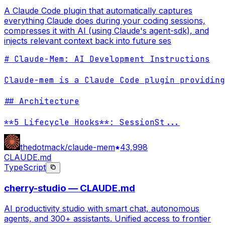
A Claude Code plugin that automatically captures
everything Claude does during your coding sessions,
compresses it with AI (using Claude's agent-sdk), and
injects relevant context back into future ses
# Claude-Mem: AI Development Instructions

Claude-mem is a Claude Code plugin providing
## Architecture

**5 Lifecycle Hooks**: SessionSt
...
thedotmack/claude-mem
43,998
CLAUDE.md
TypeScript
cherry-studio — CLAUDE.md
AI productivity studio with smart chat, autonomous
agents, and 300+ assistants. Unified access to frontier