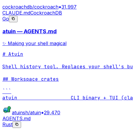
cockroachdb/cockroach
31,997
CLAUDE.md
CockroachDB
Go
atuin — AGENTS.md
✨ Making your shell magical
# Atuin

Shell history tool. Replaces your shell's bu
## Workspace crates

```

atuin                  CLI binary + TUI (cla
atuinsh/atuin
29,470
AGENTS.md
Rust