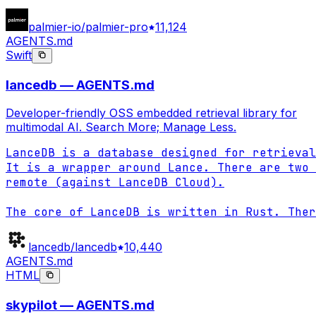
palmier-io/palmier-pro
11,124
AGENTS.md
Swift
lancedb — AGENTS.md
Developer-friendly OSS embedded retrieval library for
multimodal AI. Search More; Manage Less.
LanceDB is a database designed for retrieval
It is a wrapper around Lance. There are two 
remote (against LanceDB Cloud).

The core of LanceDB is written in Rust. Ther
lancedb/lancedb
10,440
AGENTS.md
HTML
skypilot — AGENTS.md