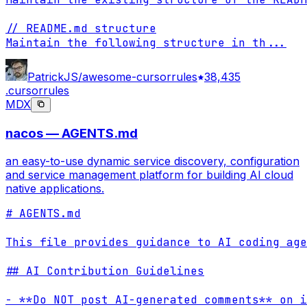
// README.md structure

Maintain the following structure in th
...
PatrickJS/awesome-cursorrules
38,435
.cursorrules
MDX
nacos — AGENTS.md
an easy-to-use dynamic service discovery, configuration
and service management platform for building AI cloud
native applications.
# AGENTS.md

This file provides guidance to AI coding age
## AI Contribution Guidelines

- **Do NOT post AI-generated comments** on i