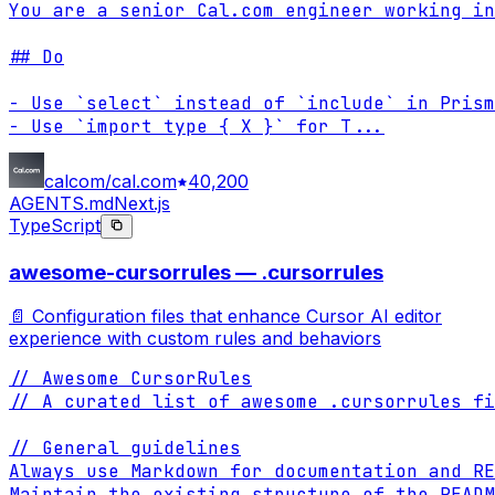
You are a senior Cal.com engineer working in
## Do

- Use `select` instead of `include` in Prism
- Use `import type { X }` for T
...
calcom/cal.com
40,200
AGENTS.md
Next.js
TypeScript
awesome-cursorrules — .cursorrules
📄 Configuration files that enhance Cursor AI editor
experience with custom rules and behaviors
// Awesome CursorRules

// A curated list of awesome .cursorrules fi
// General guidelines

Always use Markdown for documentation and RE
Maintain the existing structure of the READM