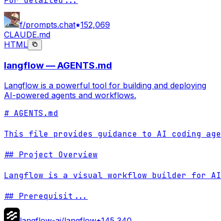
For detailed
...
f/prompts.chat
152,069
CLAUDE.md
HTML
langflow — AGENTS.md
Langflow is a powerful tool for building and deploying
AI-powered agents and workflows.
# AGENTS.md

This file provides guidance to AI coding age
## Project Overview

Langflow is a visual workflow builder for AI
## Prerequisit
...
langflow-ai/langflow
145,340