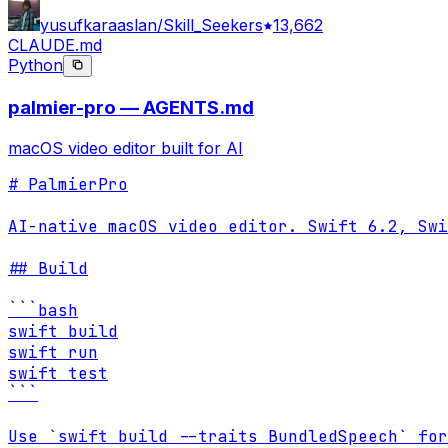
yusufkaraaslan/Skill_Seekers
13,662
CLAUDE.md
Python
palmier-pro — AGENTS.md
macOS video editor built for AI
# PalmierPro

AI-native macOS video editor. Swift 6.2, Swi
## Build

```bash

swift build

swift run

swift test

```

Use `swift build --traits BundledSpeech` for