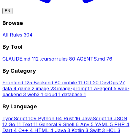
EN
Browse
All Rules
304
By Tool
CLAUDE.md
112
.cursorrules
80
AGENTS.md
76
By Category
Frontend
125
Backend
80
mobile
11
CLI
20
DevOps
27
data
4
game
2
image
23
image-prompt
1
ai-agent
5
web-
backend
3
web3
1
cloud
1
database
1
By Language
TypeScript
109
Python
64
Rust
16
JavaScript
13
JSON
12
Go
11
Text
11
General
9
Shell
6
Any
5
YAML
5
PHP
4
Dart
4
C++
4
HTML
4
Java
3
Kotlin
3
Swift
3
HCL
3