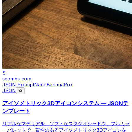
S
scombu.com
JSON Prompt
NanoBananaPro
JSON
アイソメトリック3Dアイコンシステム — JSONテ
ンプレート
リアルなマテリアル、ソフトなスタジオシャドウ、フルカラ
ーパレットで一貫性のあるアイソメトリック3Dアイコンを