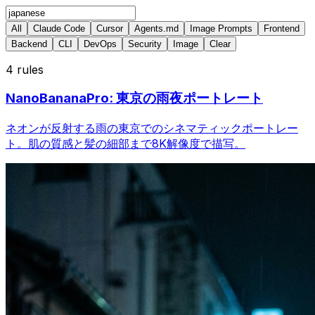
All
Claude Code
Cursor
Agents.md
Image Prompts
Frontend
Backend
CLI
DevOps
Security
Image
Clear
4
rules
NanoBananaPro: 東京の雨夜ポートレート
ネオンが反射する雨の東京でのシネマティックポートレー
ト。肌の質感と髪の細部まで8K解像度で描写。