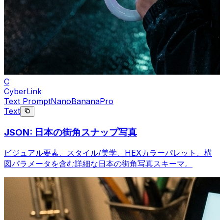
C
CyberLink
Text Prompt
NanoBananaPro
Text
JSON: 日本の街角スナップ写真
ビジュアル要素、スタイル/美学、HEXカラーパレット、構
図パラメータを含む詳細な日本の街角写真スキーマ。