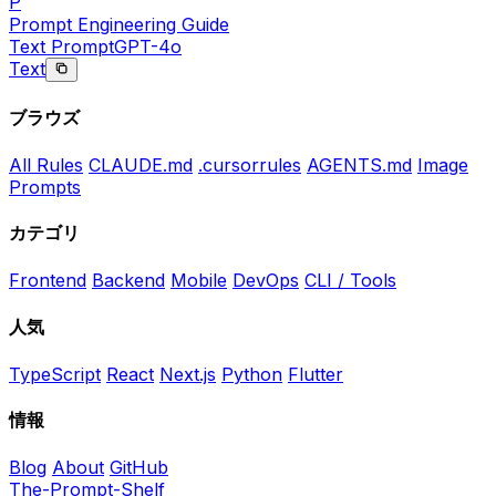
P
Prompt Engineering Guide
Text Prompt
GPT-4o
Text
ブラウズ
All Rules
CLAUDE.md
.cursorrules
AGENTS.md
Image
Prompts
カテゴリ
Frontend
Backend
Mobile
DevOps
CLI / Tools
人気
TypeScript
React
Next.js
Python
Flutter
情報
Blog
About
GitHub
The-Prompt-Shelf