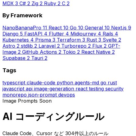
MDX
3
C#
2
Zig
2
Ruby
2
C
2
By Framework
NanoBananaPro
11
React
10
Go
10
General
10
Next.js
9
Django
5
FastAPI
4
Flutter
4
Midjourney
4
Rails
4
Kubernetes
4
Prisma
3
Terraform
3
Rust
3
Svelte
2
Astro
2
stdlib
2
Laravel
2
Turborepo
2
Flux
2
GPT-
Image
2
GitHub Actions
2
Tokio
2
React Native
2
Supabase
2
Tauri
2
Tags
typescript
claude-code
python
agents-md
go
rust
javascript
api
image-generation
react
testing
security
monorepo
json-prompt
devops
Image Prompts
Soon
AI コーディングルール
Claude Code、Cursor など 304件以上のルール