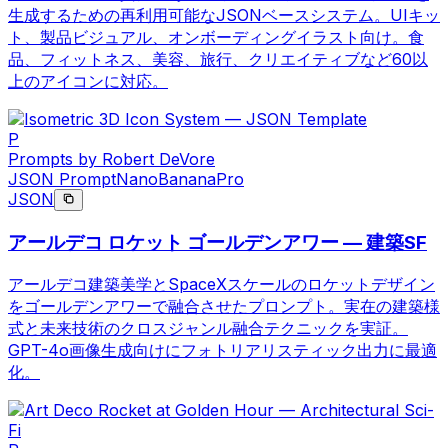
生成するための再利用可能なJSONベースシステム。UIキッ
ト、製品ビジュアル、オンボーディングイラスト向け。食
品、フィットネス、美容、旅行、クリエイティブなど60以
上のアイコンに対応。
P
Prompts by Robert DeVore
JSON Prompt
NanoBananaPro
JSON
アールデコ ロケット ゴールデンアワー — 建築SF
アールデコ建築美学とSpaceXスケールのロケットデザイン
をゴールデンアワーで融合させたプロンプト。実在の建築様
式と未来技術のクロスジャンル融合テクニックを実証。
GPT-4o画像生成向けにフォトリアリスティック出力に最適
化。