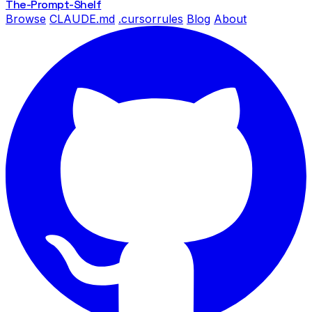
The-Prompt
-Shelf
Browse
CLAUDE.md
.cursorrules
Blog
About