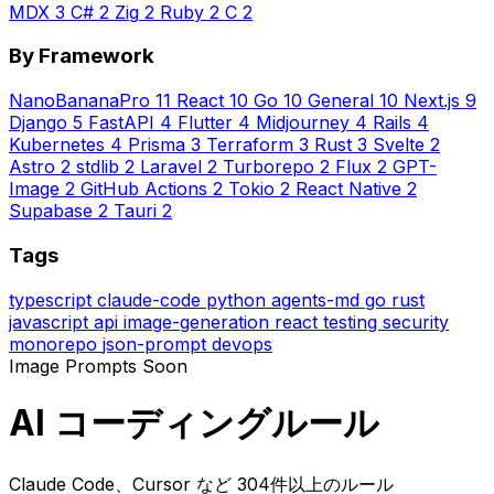
MDX
3
C#
2
Zig
2
Ruby
2
C
2
By Framework
NanoBananaPro
11
React
10
Go
10
General
10
Next.js
9
Django
5
FastAPI
4
Flutter
4
Midjourney
4
Rails
4
Kubernetes
4
Prisma
3
Terraform
3
Rust
3
Svelte
2
Astro
2
stdlib
2
Laravel
2
Turborepo
2
Flux
2
GPT-
Image
2
GitHub Actions
2
Tokio
2
React Native
2
Supabase
2
Tauri
2
Tags
typescript
claude-code
python
agents-md
go
rust
javascript
api
image-generation
react
testing
security
monorepo
json-prompt
devops
Image Prompts
Soon
AI コーディングルール
Claude Code、Cursor など 304件以上のルール