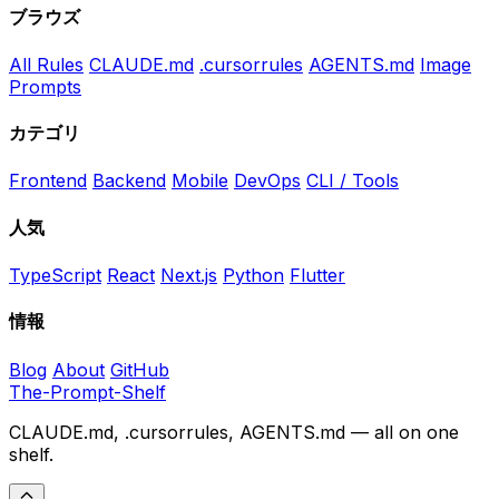
ブラウズ
All Rules
CLAUDE.md
.cursorrules
AGENTS.md
Image
Prompts
カテゴリ
Frontend
Backend
Mobile
DevOps
CLI / Tools
人気
TypeScript
React
Next.js
Python
Flutter
情報
Blog
About
GitHub
The-Prompt-Shelf
CLAUDE.md, .cursorrules, AGENTS.md — all on one
shelf.