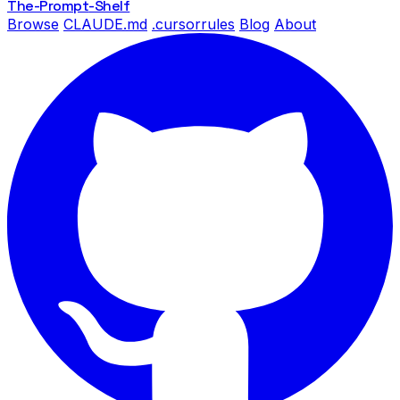
The-Prompt
-Shelf
Browse
CLAUDE.md
.cursorrules
Blog
About