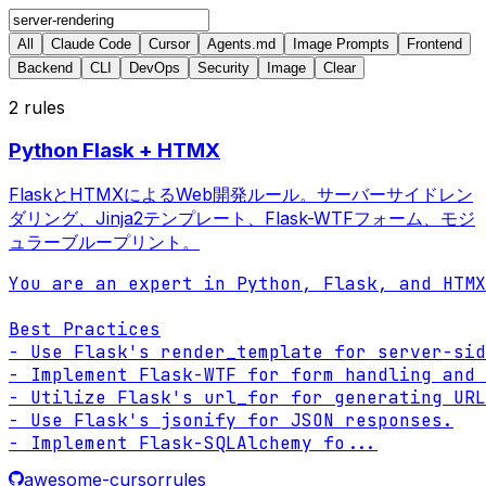
All
Claude Code
Cursor
Agents.md
Image Prompts
Frontend
Backend
CLI
DevOps
Security
Image
Clear
2
rules
Python Flask + HTMX
FlaskとHTMXによるWeb開発ルール。サーバーサイドレン
ダリング、Jinja2テンプレート、Flask-WTFフォーム、モジ
ュラーブループリント。
You are an expert in Python, Flask, and HTMX
Best Practices

- Use Flask's render_template for server-sid
- Implement Flask-WTF for form handling and 
- Utilize Flask's url_for for generating URL
- Use Flask's jsonify for JSON responses.

- Implement Flask-SQLAlchemy fo
...
awesome-cursorrules