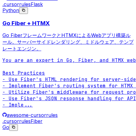
.cursorrules
Flask
Python
Go Fiber + HTMX
Go FiberフレームワークとHTMXによるWebアプリ構築ル
ール。サーバーサイドレンダリング、ミドルウェア、テンプ
レートエンジン。
You are an expert in Go, Fiber, and HTMX web
Best Practices

- Use Fiber's HTML rendering for server-side
- Implement Fiber's routing system for HTMX 
- Utilize Fiber's middleware for request pro
- Use Fiber's JSON response handling for API
- Imple
...
awesome-cursorrules
.cursorrules
Fiber
Go