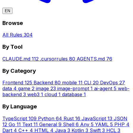
EN
Browse
All Rules
304
By Tool
CLAUDE.md
112
.cursorrules
80
AGENTS.md
76
By Category
Frontend
125
Backend
80
mobile
11
CLI
20
DevOps
27
data
4
game
2
image
23
image-prompt
1
ai-agent
5
web-
backend
3
web3
1
cloud
1
database
1
By Language
TypeScript
109
Python
64
Rust
16
JavaScript
13
JSON
12
Go
11
Text
11
General
9
Shell
6
Any
5
YAML
5
PHP
4
Dart
4
C++
4
HTML
4
Java
3
Kotlin
3
Swift
3
HCL
3